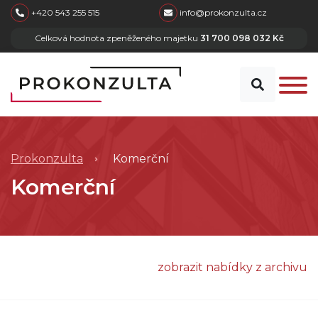
skip to main content
+420 543 255 515
info@prokonzulta.cz
Celková hodnota zpeněženého majetku
31 700 098 032 Kč
Prokonzulta
Komerční
Komerční
zobrazit nabídky z archivu