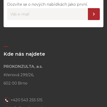
Dozvíte se o nových nabídkách jako první.
Kde nás najdete
PROKONZULTA, a.s.
Křenová 299/26,
602 00 Brno
+420 543 255 515