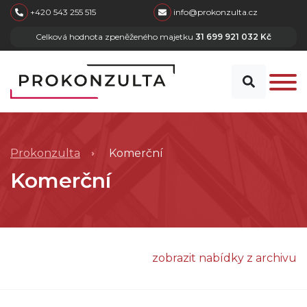
skip to main content
+420 543 255 515
info@prokonzulta.cz
Celková hodnota zpeněženého majetku
31 699 921 032 Kč
Prokonzulta
Komerční
Komerční
zobrazit nabídky z archivu