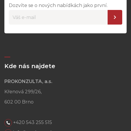
Dozvíte se o nových nabídkách jako první.
Kde nás najdete
PROKONZULTA, a.s.
Křenová 299/26,
602 00 Brno
+420 543 255 515