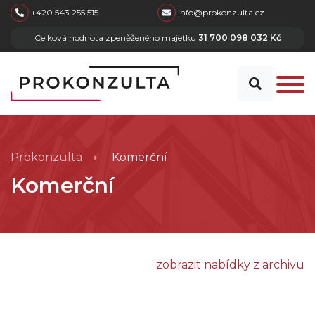
skip to main content
+420 543 255 515
info@prokonzulta.cz
Celková hodnota zpeněženého majetku
31 700 098 032 Kč
Prokonzulta
Komerční
Komerční
zobrazit nabídky z archivu