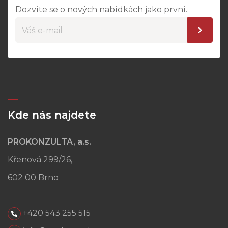
Dozvíte se o nových nabídkách jako první.
Kde nás najdete
PROKONZULTA, a.s.
Křenová 299/26,
602 00 Brno
+420 543 255 515