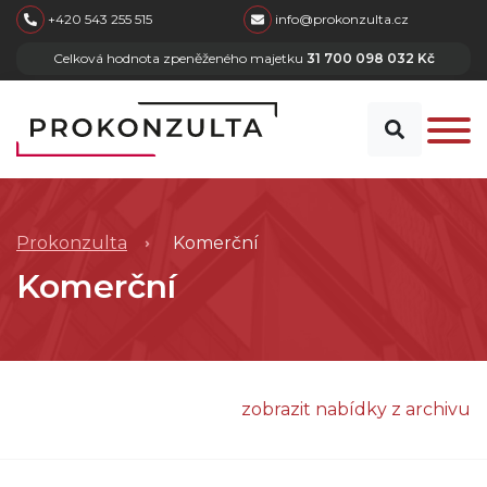
skip to main content
+420 543 255 515
info@prokonzulta.cz
Celková hodnota zpeněženého majetku
31 700 098 032 Kč
Prokonzulta
Komerční
Komerční
zobrazit nabídky z archivu