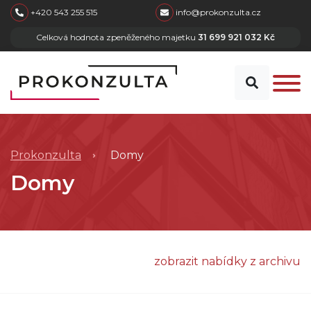
skip to main content
+420 543 255 515
info@prokonzulta.cz
Celková hodnota zpeněženého majetku
31 699 921 032 Kč
Prokonzulta
Domy
Domy
zobrazit nabídky z archivu