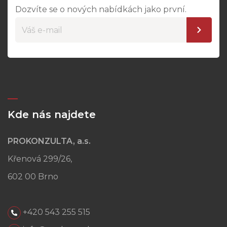
Dozvíte se o nových nabídkách jako první.
Kde nás najdete
PROKONZULTA, a.s.
Křenová 299/26,
602 00 Brno
+420 543 255 515