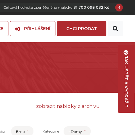
Celková hodnota zpeněženého majetku
31 700 098 032 Kč
CE
PŘIHLÁŠENÍ
CHCI PRODAT
JAK USPĚT A VYDRAŽIT
zobrazit nabídky z archivu
gion
Kategorie
Brno
- Domy