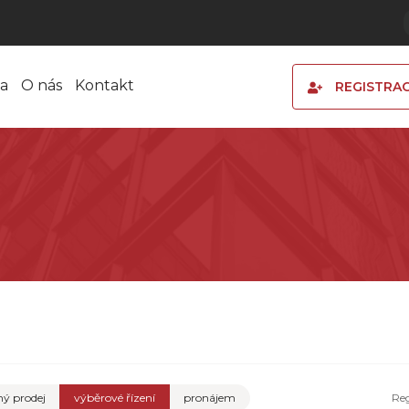
a
O nás
Kontakt
REGISTRA
ý prodej
výběrové řízení
pronájem
Re