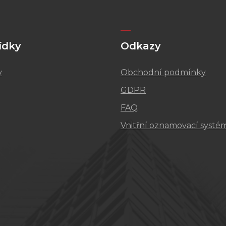
ídky
Odkazy
v
Obchodní podmínky
GDPR
FAQ
Vnitřní oznamovací systé