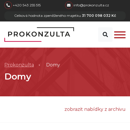
skip to main content
+420 543 255 515
info@prokonzulta.cz
Celková hodnota zpeněženého majetku
31 700 098 032 Kč
Prokonzulta
Domy
Domy
zobrazit nabídky z archivu