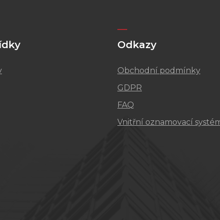
ídky
Odkazy
v
Obchodní podmínky
GDPR
FAQ
Vnitřní oznamovací systé