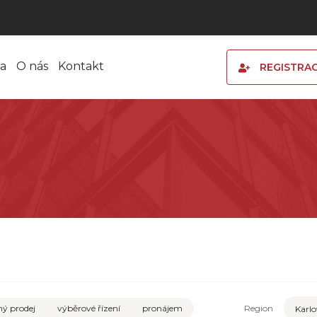
a
O nás
Kontakt
REGISTRA
ý prodej
výběrové řízení
pronájem
Region
Karlo