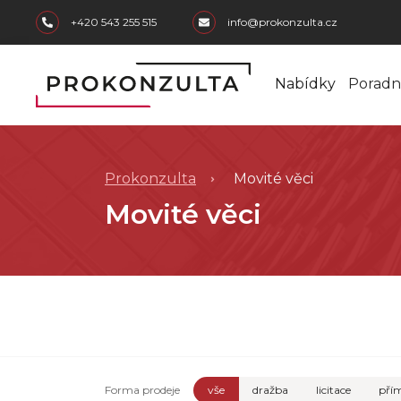
skip to main content
+420 543 255 515
info@prokonzulta.cz
Nabídky
Poradn
Prokonzulta
Movité věci
Movité věci
Forma prodeje
vše
dražba
licitace
přím