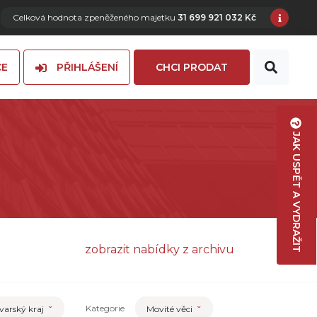
Celková hodnota zpeněženého majetku
31 699 921 032 Kč
CE
PŘIHLÁŠENÍ
CHCI PRODAT
JAK USPĚT A VYDRAŽIT
zobrazit nabídky z archivu
Kategorie
varský kraj
Movité věci