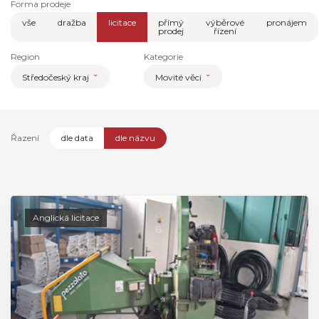
Forma prodeje
vše
dražba
licitace
přímý
výběrové
pronájem
prodej
řízení
Region
Kategorie
Středočeský kraj
Movité věci
Řazení
dle data
dle názvu
Anglická licitace