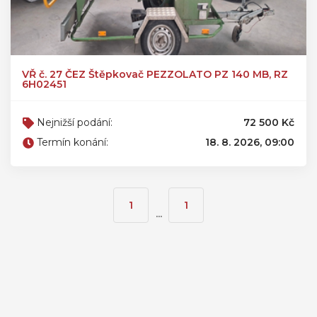
VŘ č. 27 ČEZ Štěpkovač PEZZOLATO PZ 140 MB, RZ
6H02451
Nejnižší podání:
72 500 Kč
Termín konání:
18. 8. 2026, 09:00
1
1
...