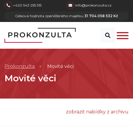
skip to main content
+420 543 255 515
info@prokonzulta.cz
Celková hodnota zpeněženého majetku
31 704 058 532 Kč
Prokonzulta
Movité věci
Movité věci
zobrazit nabídky z archivu