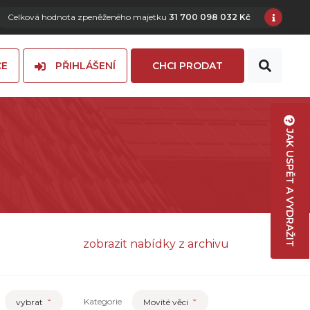
Celková hodnota zpeněženého majetku
31 700 098 032 Kč
CE
PŘIHLÁŠENÍ
CHCI PRODAT
JAK USPĚT A VYDRAŽIT
zobrazit nabídky z archivu
Kategorie
vybrat
Movité věci