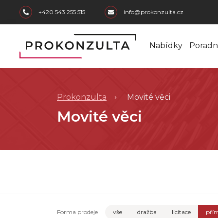
skip to main content
+420 543 255 515
info@prokonzulta.cz
Nabídky
Poradn
Prokonzulta
Movité věci
Movité věci
Forma prodeje
vše
dražba
licitace
přím