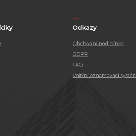
ídky
Odkazy
v
Obchodní podmínky
GDPR
FAQ
Vnitřní oznamovací systé