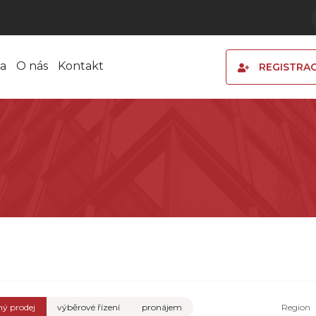
a
O nás
Kontakt
REGISTRA
ý prodej
výběrové řízení
pronájem
Region