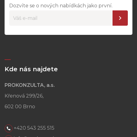
Dozvíte se o nových nabídkách jako první.
Kde nás najdete
PROKONZULTA, a.s.
Křenová 299/26,
602 00 Brno
+420 543 255 515