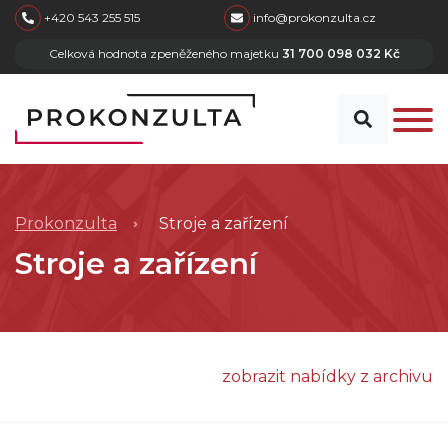
skip to main content
+420 543 255 515
info@prokonzulta.cz
Celková hodnota zpeněženého majetku
31 700 098 032 Kč
Prokonzulta
Stroje a zařízení
Stroje a zařízení
zobrazit nabídky z archivu