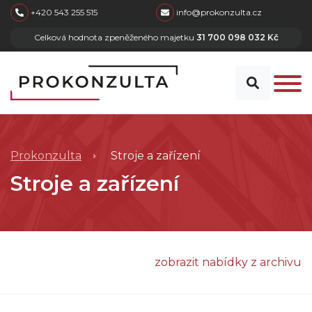
skip to main content
+420 543 255 515
info@prokonzulta.cz
Celková hodnota zpeněženého majetku
31 700 098 032 Kč
Prokonzulta
Stroje a zařízení
Stroje a zařízení
zobrazit nabídky z archivu