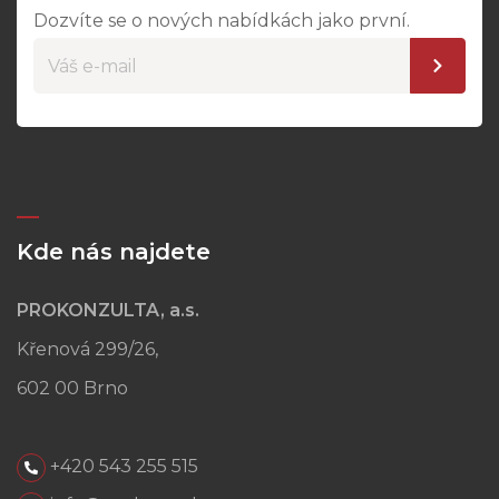
Dozvíte se o nových nabídkách jako první.
Kde nás najdete
PROKONZULTA, a.s.
Křenová 299/26,
602 00 Brno
+420 543 255 515