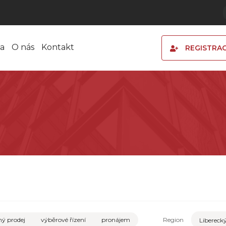
a
O nás
Kontakt
REGISTRA
ý prodej
výběrové řízení
pronájem
Region
Libereck