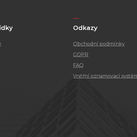
ídky
Odkazy
v
Obchodní podmínky
GDPR
FAQ
Vnitřní oznamovací systé