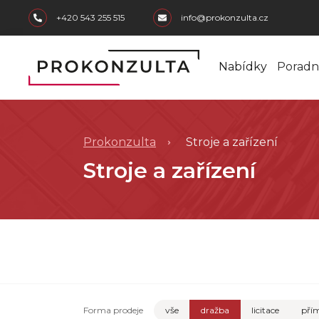
skip to main content
+420 543 255 515
info@prokonzulta.cz
Nabídky
Poradn
Prokonzulta
Stroje a zařízení
Stroje a zařízení
Forma prodeje
vše
dražba
licitace
přím