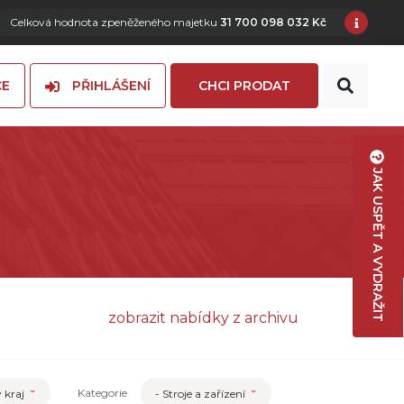
Celková hodnota zpeněženého majetku
31 700 098 032 Kč
CE
PŘIHLÁŠENÍ
CHCI PRODAT
JAK USPĚT A VYDRAŽIT
zobrazit nabídky z archivu
Kategorie
ý kraj
- Stroje a zařízení