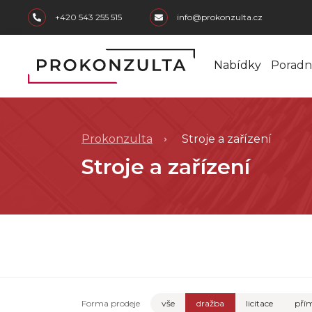
skip to main content
+420 543 255 515
info@prokonzulta.cz
Nabídky
Poradn
Prokonzulta
Stroje a zařízení
Stroje a zařízení
Forma prodeje
vše
dražba
licitace
přím