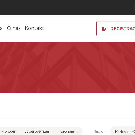
a
O nás
Kontakt
REGISTRA
ý prodej
výběrové řízení
pronájem
Region
Karlovarský