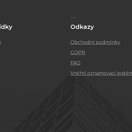
ídky
Odkazy
v
Obchodní podmínky
GDPR
FAQ
Vnitřní oznamovací systé