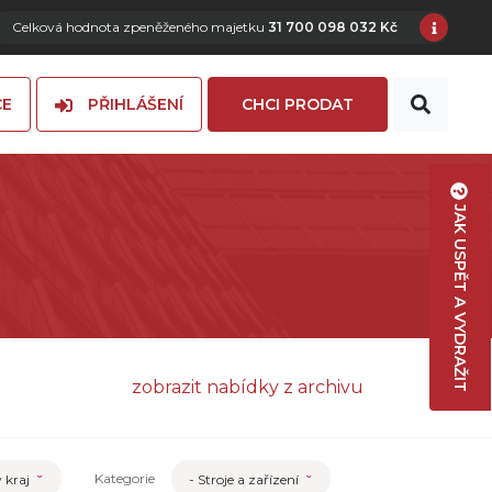
Celková hodnota zpeněženého majetku
31 700 098 032 Kč
CE
PŘIHLÁŠENÍ
CHCI PRODAT
JAK USPĚT A VYDRAŽIT
zobrazit nabídky z archivu
Kategorie
 kraj
- Stroje a zařízení