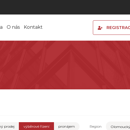
a
O nás
Kontakt
REGISTRA
ý prodej
výběrové řízení
pronájem
Region
Olomoucký