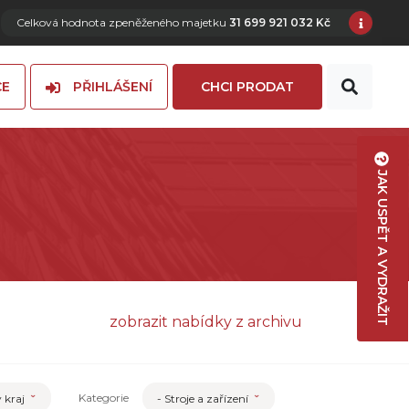
Celková hodnota zpeněženého majetku
31 699 921 032 Kč
CE
PŘIHLÁŠENÍ
CHCI PRODAT
JAK USPĚT A VYDRAŽIT
zobrazit nabídky z archivu
Kategorie
 kraj
- Stroje a zařízení