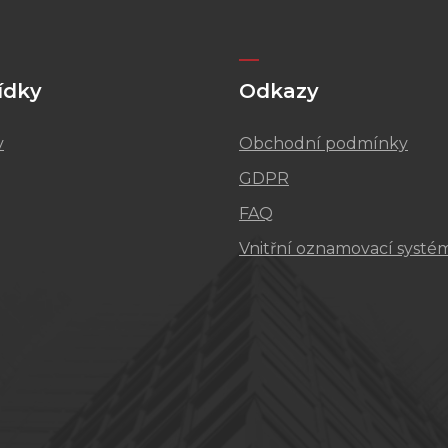
ídky
Odkazy
v
Obchodní podmínky
GDPR
FAQ
Vnitřní oznamovací systé