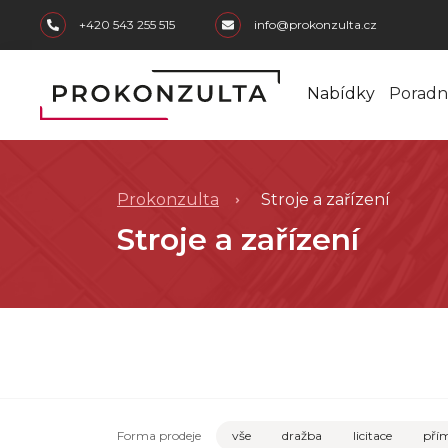
skip to main content
+420 543 255 515
info@prokonzulta.cz
Nabídky
Poradn
Prokonzulta
Stroje a zařízení
Stroje a zařízení
Forma prodeje
vše
dražba
licitace
přím