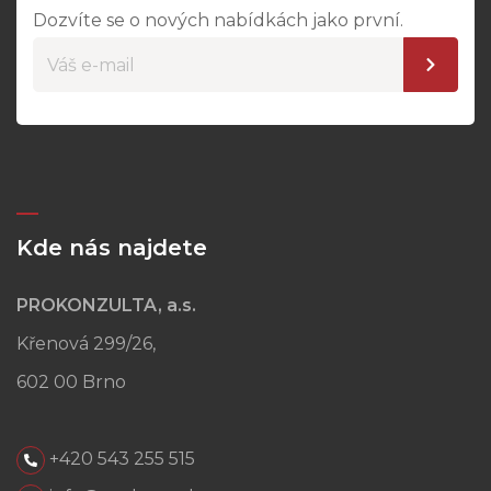
Dozvíte se o nových nabídkách jako první.
Kde nás najdete
PROKONZULTA, a.s.
Křenová 299/26,
602 00 Brno
+420 543 255 515