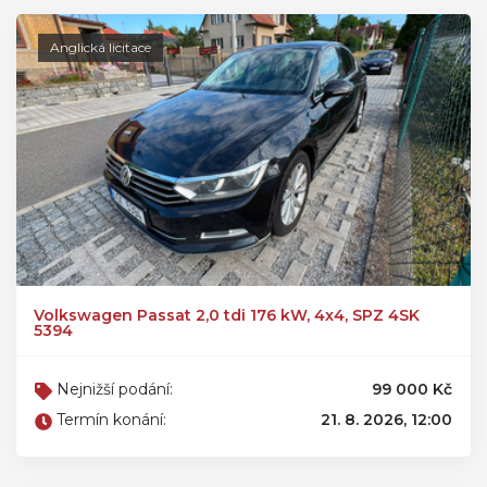
Anglická licitace
Volkswagen Passat 2,0 tdi 176 kW, 4x4, SPZ 4SK
5394
Nejnižší podání:
99 000 Kč
Termín konání:
21. 8. 2026, 12:00