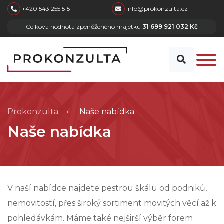
skip to main content
+420 543 255 515
info@prokonzulta.cz
Celková hodnota zpeněženého majetku
31 699 921 032 Kč
Prokonzulta
Naše nabídka
Naše nabídka
V naší nabídce najdete pestrou škálu od podniků,
nemovitostí, přes široký sortiment movitých věcí až k
pohledávkám. Máme také nejširší výběr forem