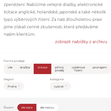
zpeněžení. Nabízíme veřejné dražby, elektronické
licitace anglické, holandské, japonské a také několik
typů výběrových řízení. Za naši dlouholetou praxi
jsme získali cenné zkušenosti, které předáváme
našim klientům.
zobrazit nabídky z archivu
Forma prodeje
vše
dražba
licitace
přímý
výběrové
pronájem
prodej
řízení
Region
Kategorie
Praha
vybrat
Řazení
dle data
dle názvu