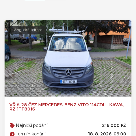
Anglická licitace
VŘ č. 28 ČEZ MERCEDES-BENZ VITO 114CDI L KAWA,
RZ 1TF8016
Nejnižší podání:
216 000 Kč
Termín konání:
18. 8. 2026, 09:00