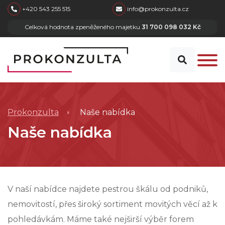
skip to main content
+420 543 255 515
info@prokonzulta.cz
Celková hodnota zpeněženého majetku
31 700 098 032 Kč
Prokonzulta
Naše nabídka
Naše nabídka
V naší nabídce najdete pestrou škálu od podniků,
nemovitostí, přes široký sortiment movitých věcí až k
pohledávkám. Máme také nejširší výběr forem