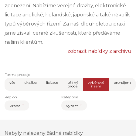
zpeněžení. Nabízíme veřejné dražby, elektronické
licitace anglické, holandské, japonské a také několik
typů výběrových řízení. Za naši dlouholetou praxi
jsme získali cenné zkušenosti, které předáváme
našim klientům.
zobrazit nabídky z archivu
Forma prodeje
vše
dražba
licitace
přímý
výběrové
pronájem
prodej
řízení
Region
Kategorie
Praha
vybrat
Nebyly nalezeny žádné nabídky