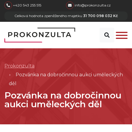
skip to main content
+420 543 255 515
info@prokonzulta.cz
Celková hodnota zpeněženého majetku
31 700 098 032 Kč
Prokonzulta
Pozvánka na dobročinnou aukci uměleckých
děl
Pozvánka na dobročinnou
aukci uměleckých děl