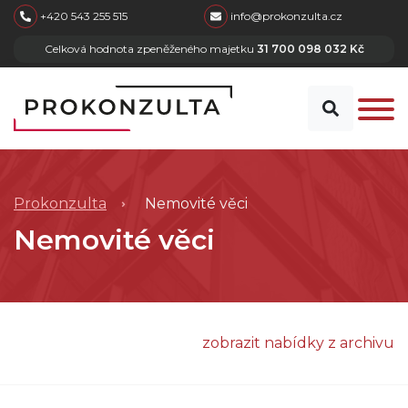
skip to main content
+420 543 255 515
info@prokonzulta.cz
Celková hodnota zpeněženého majetku
31 700 098 032 Kč
Prokonzulta
Nemovité věci
Nemovité věci
zobrazit nabídky z archivu