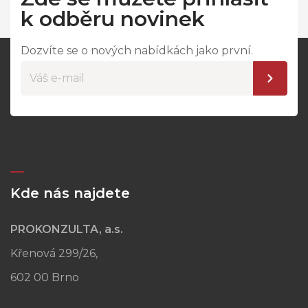
k odběru novinek
Dozvíte se o nových nabídkách jako první.
Kde nás najdete
PROKONZULTA, a.s.
Křenová 299/26,
602 00 Brno