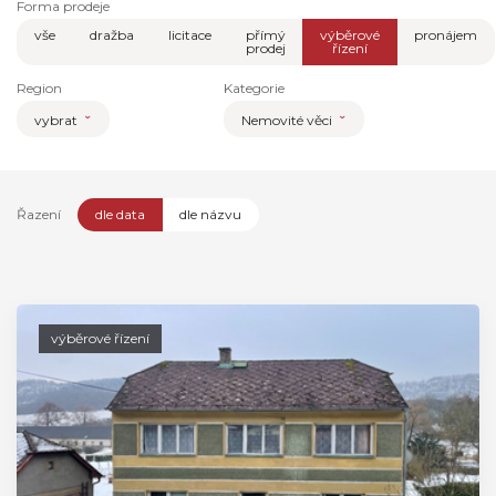
Forma prodeje
vše
dražba
licitace
přímý
výběrové
pronájem
prodej
řízení
Region
Kategorie
vybrat
Nemovité věci
Řazení
dle data
dle názvu
výběrové řízení