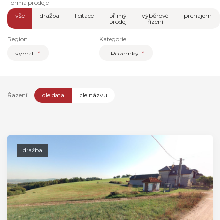
Forma prodeje
vše
dražba
licitace
přímý
výběrové
pronájem
prodej
řízení
Region
Kategorie
vybrat
- Pozemky
Řazení
dle data
dle názvu
dražba