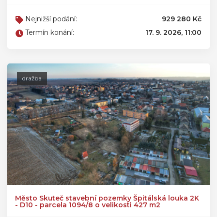
Nejnižší podání:
929 280 Kč
Termín konání:
17. 9. 2026, 11:00
dražba
Město Skuteč stavební pozemky Špitálská louka 2K
- D10 - parcela 1094/8 o velikosti 427 m2