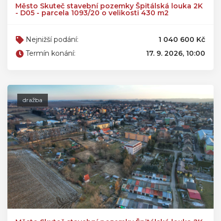
Město Skuteč stavební pozemky Špitálská louka 2K
- D05 - parcela 1093/20 o velikosti 430 m2
Nejnižší podání:
1 040 600 Kč
Termín konání:
17. 9. 2026, 10:00
dražba