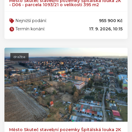
Město Skuteč stavební pozemky Špitálská louka 2K
- D06 - parcela 1093/21 o velikosti 395 m2
Nejnižší podání:
955 900 Kč
Termín konání:
17. 9. 2026, 10:15
dražba
Město Skuteč stavební pozemky Špitálská louka 2K