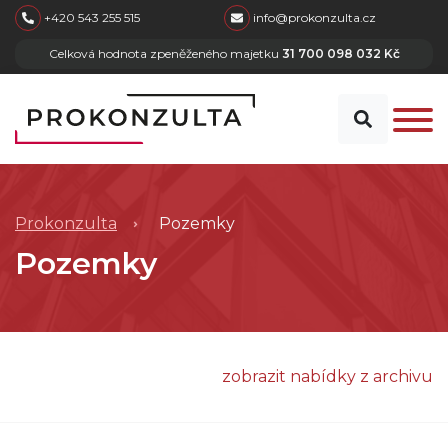
skip to main content
+420 543 255 515
info@prokonzulta.cz
Celková hodnota zpeněženého majetku
31 700 098 032 Kč
Prokonzulta
Pozemky
Pozemky
zobrazit nabídky z archivu