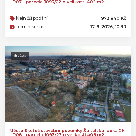
- D07 - parcela 1093/22 o velikosti 402 m2
Nejnižší podání:
972 840 Kč
Termín konání:
17. 9. 2026, 10:30
dražba
Město Skuteč stavební pozemky Špitálská louka 2K
- D08 - parcela 1093/23 o velikosti 406 m2