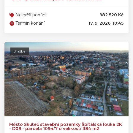
Nejnižší podání:
982 520 Kč
Termín konání:
17. 9. 2026, 10:45
dražba
Město Skuteč stavební pozemky Špitálská louka 2K
- D09 - parcela 1094/7 o velikosti 384 m2