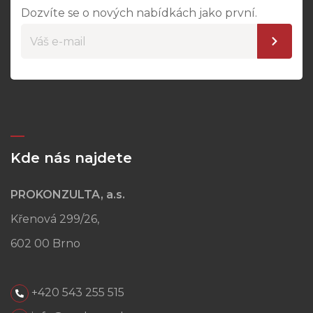
Dozvíte se o nových nabídkách jako první.
Kde nás najdete
PROKONZULTA, a.s.
Křenová 299/26,
602 00 Brno
+420 543 255 515