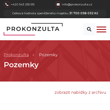
skip to main content
+420 543 255 515
info@prokonzulta.cz
Celková hodnota zpeněženého majetku
31 700 098 032 Kč
Prokonzulta
Pozemky
Pozemky
zobrazit nabídky z archivu