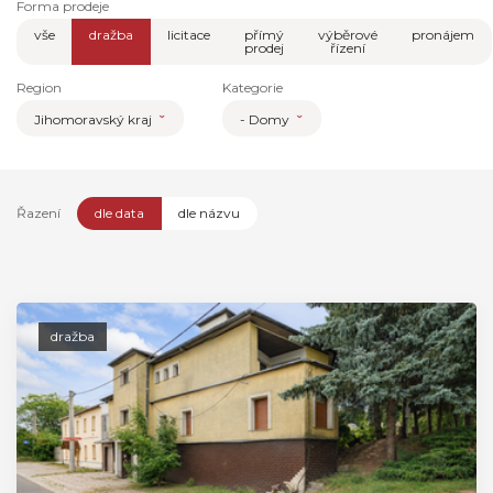
Forma prodeje
vše
dražba
licitace
přímý
výběrové
pronájem
prodej
řízení
Region
Kategorie
Jihomoravský kraj
- Domy
Řazení
dle data
dle názvu
dražba