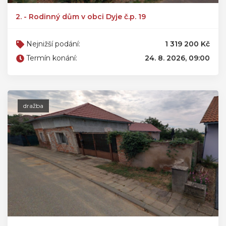
2. - Rodinný dům v obci Dyje č.p. 19
Nejnižší podání:
1 319 200 Kč
Termín konání:
24. 8. 2026, 09:00
dražba