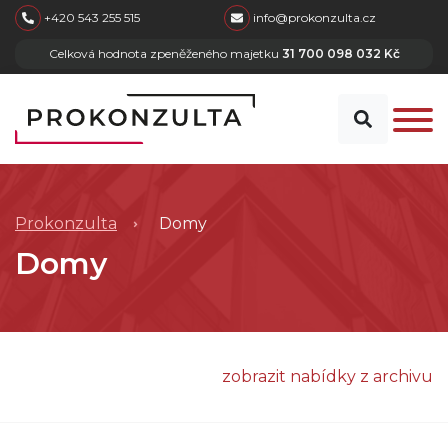
skip to main content
+420 543 255 515
info@prokonzulta.cz
Celková hodnota zpeněženého majetku
31 700 098 032 Kč
Prokonzulta
Domy
Domy
zobrazit nabídky z archivu