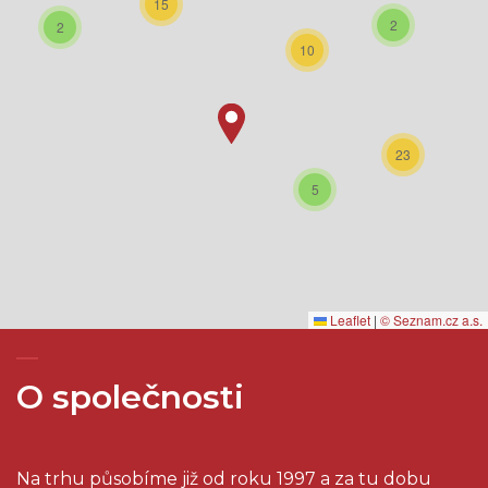
15
2
2
10
23
5
Leaflet
|
© Seznam.cz a.s.
O společnosti
Na trhu působíme již od roku 1997 a za tu dobu