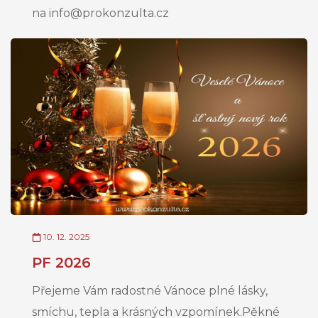
na info@prokonzulta.cz
10. 12. 2025
PF 2026
Přejeme Vám radostné Vánoce plné lásky,
smíchu, tepla a krásných vzpomínek.Pěkné