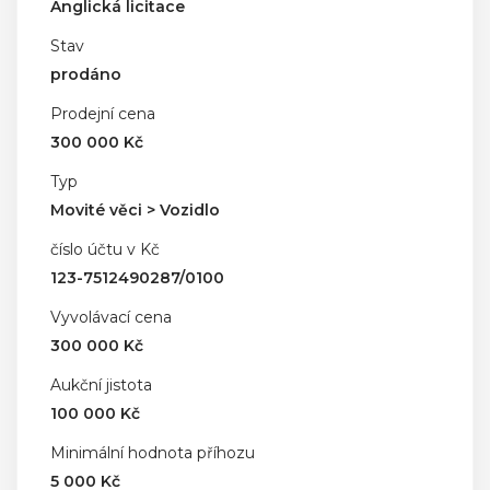
Anglická licitace
Stav
prodáno
Prodejní cena
300 000 Kč
Typ
Movité věci > Vozidlo
číslo účtu v Kč
123-7512490287/0100
Vyvolávací cena
300 000 Kč
Aukční jistota
100 000 Kč
Minimální hodnota příhozu
5 000 Kč