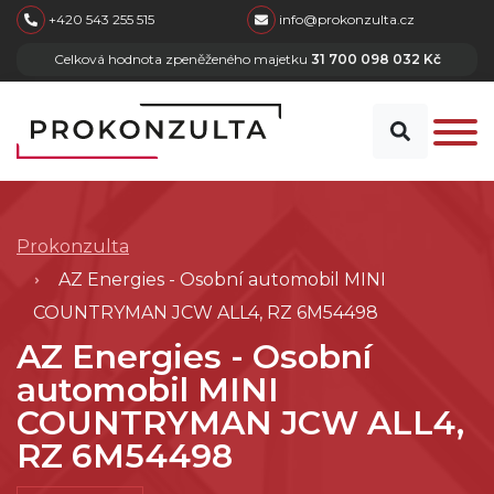
skip to main content
+420 543 255 515
info@prokonzulta.cz
Celková hodnota zpeněženého majetku
31 700 098 032 Kč
Prokonzulta
AZ Energies - Osobní automobil MINI
COUNTRYMAN JCW ALL4, RZ 6M54498
AZ Energies - Osobní
automobil MINI
COUNTRYMAN JCW ALL4,
RZ 6M54498