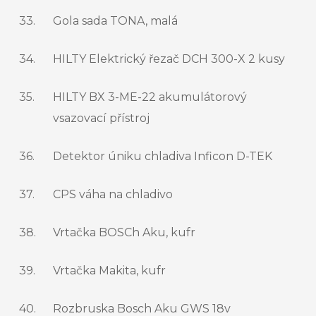
33.
Gola sada TONA, malá
34.
HILTY Elektrický řezač DCH 300-X 2 kusy
35.
HILTY BX 3-ME-22 akumulátorový
vsazovací přístroj
36.
Detektor úniku chladiva Inficon D-TEK
37.
CPS váha na chladivo
38.
Vrtačka BOSCh Aku, kufr
39.
Vrtačka Makita, kufr
40.
Rozbruska Bosch Aku GWS 18v