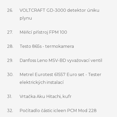
26.
VOLTCRAFT GD-3000 detektor úniku
plynu
27.
Měřicí přístroj FPM 100
28.
Testo 865s - termokamera
29.
Danfoss Leno MSV-BD vyvažovací ventil
30.
Metrel Eurotest 61557 Euro set - Tester
elektrických instalací
31.
Vrtačka Aku Hitachi, kufr
32.
Počítadlo částic icleen PCM Mod 228