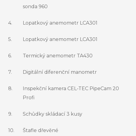
sonda 960
4.
Lopatkový anemometr LCA301
5.
Lopatkový anemometr LCA301
6.
Termický anemometr TA430
7.
Digitální diferenční manometr
8.
Inspekční kamera CEL-TEC PipeCam 20
Profi
9.
Schůdky skládací 3 kusy
10.
Štafle dřevěné