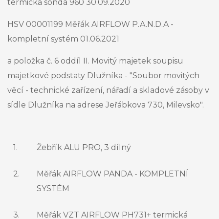
termická sonda 960 30.09.2020
HSV 00001199 Měřák AIRFLOW P.A.N.D.A -
kompletní systém 01.06.2021
a položka č. 6 oddíl II. Movitý majetek soupisu
majetkové podstaty Dlužníka - "Soubor movitých
věcí - technické zařízení, nářadí a skladové zásoby v
sídle Dlužníka na adrese Jeřábkova 730, Milevsko".
1.
Žebřík ALU PRO, 3 dílný
2.
Měřák AIRFLOW PANDA - KOMPLETNÍ
SYSTÉM
3.
Měřák VZT AIRFLOW PH731+ termická