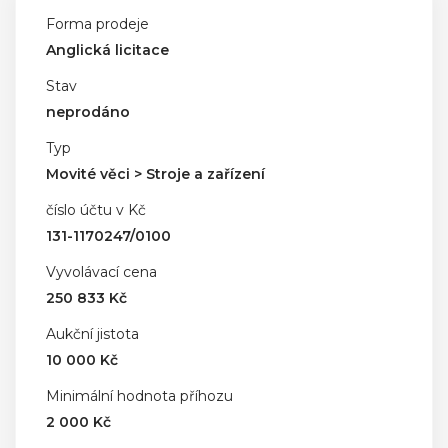
Forma prodeje
Anglická licitace
Stav
neprodáno
Typ
Movité věci > Stroje a zařízení
číslo účtu v Kč
131-1170247/0100
Vyvolávací cena
250 833 Kč
Aukční jistota
10 000 Kč
Minimální hodnota příhozu
2 000 Kč