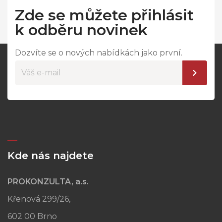
Zde se můžete přihlásit
k odběru novinek
Dozvíte se o nových nabídkách jako první.
Kde nás najdete
PROKONZULTA, a.s.
Křenová 299/26,
602 00 Brno