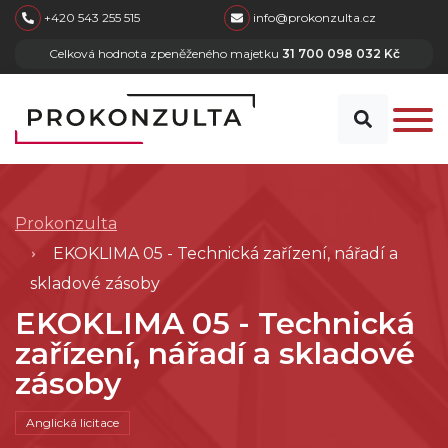
skip to main content
+420 543 255 515
info@prokonzulta.cz
Celková hodnota zpeněženého majetku
31 700 098 032 Kč
Prokonzulta
EKOKLIMA 05 - Technická zařízení, nářadí a
skladové zásoby
EKOKLIMA 05 - Technická
zařízení, nářadí a skladové
zásoby
Anglická licitace