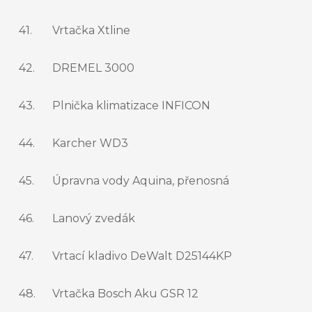
41.
Vrtačka Xtline
42.
DREMEL 3000
43.
Plnička klimatizace INFICON
44.
Karcher WD3
45.
Úpravna vody Aquina, přenosná
46.
Lanový zvedák
47.
Vrtací kladivo DeWalt D25144KP
48.
Vrtačka Bosch Aku GSR 12