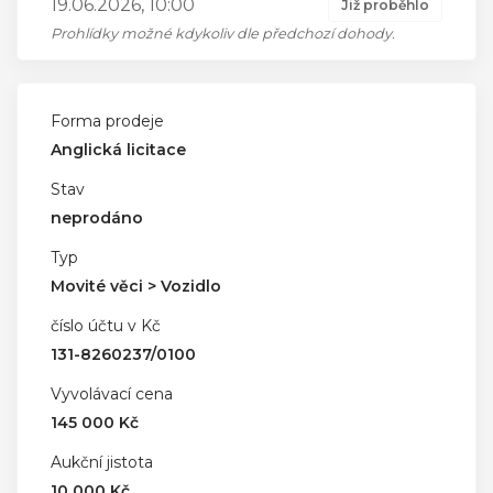
19.06.2026, 10:00
Již proběhlo
Prohlídky možné kdykoliv dle předchozí dohody.
Forma prodeje
Anglická licitace
Stav
neprodáno
Typ
Movité věci > Vozidlo
číslo účtu v Kč
131-8260237/0100
Vyvolávací cena
145 000 Kč
Aukční jistota
10 000 Kč