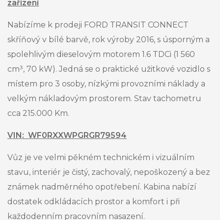
zařízení
Nabízíme k prodeji FORD TRANSIT CONNECT
skříňový v bílé barvě, rok výroby 2016, s úsporným a
spolehlivým dieselovým motorem 1.6 TDCi (1 560
cm³, 70 kW). Jedná se o praktické užitkové vozidlo s
místem pro 3 osoby, nízkými provozními náklady a
velkým nákladovým prostorem. Stav tachometru
cca 215.000 Km.
VIN: WF0RXXWPGRGR79594
Vůz je ve velmi pěkném technickém i vizuálním
stavu, interiér je čistý, zachovalý, nepoškozený a bez
známek nadměrného opotřebení. Kabina nabízí
dostatek odkládacích prostor a komfort i při
každodenním pracovním nasazení.