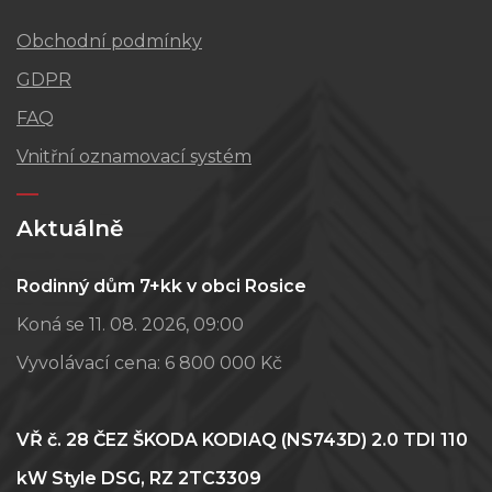
Obchodní podmínky
GDPR
FAQ
Vnitřní oznamovací systém
Aktuálně
Rodinný dům 7+kk v obci Rosice
Koná se 11. 08. 2026, 09:00
Vyvolávací cena:
6 800 000 Kč
VŘ č. 28 ČEZ ŠKODA KODIAQ (NS743D) 2.0 TDI 110
kW Style DSG, RZ 2TC3309