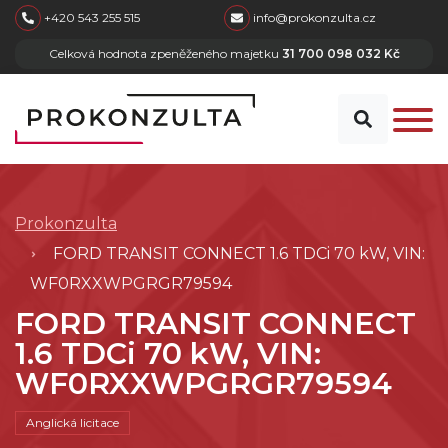
skip to main content
+420 543 255 515
info@prokonzulta.cz
Celková hodnota zpeněženého majetku
31 700 098 032 Kč
Prokonzulta
FORD TRANSIT CONNECT 1.6 TDCi 70 kW, VIN:
WF0RXXWPGRGR79594
FORD TRANSIT CONNECT
1.6 TDCi 70 kW, VIN:
WF0RXXWPGRGR79594
Anglická licitace