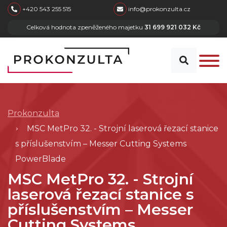
skip to main content
+420 543 255 515
info@prokonzulta.cz
Celková hodnota zpeněženého majetku
31 699 921 032 Kč
Prokonzulta
MSC MetPro 32. - Strojní laserová řezací stanice
s příslušenstvím – Messer Cutting Systems
PowerBlade
MSC MetPro 32. - Strojní
laserová řezací stanice s
příslušenstvím – Messer
Cutting Systems