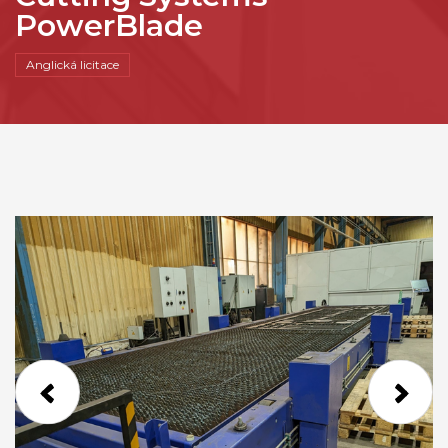
PowerBlade
Anglická licitace