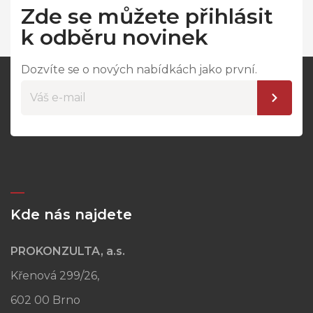
Zde se můžete přihlásit
k odběru novinek
Dozvíte se o nových nabídkách jako první.
Kde nás najdete
PROKONZULTA, a.s.
Křenová 299/26,
602 00 Brno