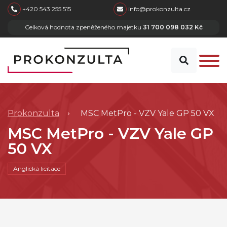
skip to main content
+420 543 255 515
info@prokonzulta.cz
Celková hodnota zpeněženého majetku
31 700 098 032 Kč
Prokonzulta
MSC MetPro - VZV Yale GP 50 VX
MSC MetPro - VZV Yale GP
50 VX
Anglická licitace