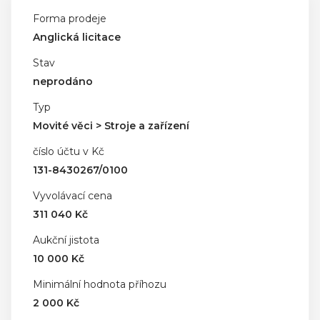
Forma prodeje
Anglická licitace
Stav
neprodáno
Typ
Movité věci > Stroje a zařízení
číslo účtu v Kč
131-8430267/0100
Vyvolávací cena
311 040 Kč
Aukční jistota
10 000 Kč
Minimální hodnota příhozu
2 000 Kč