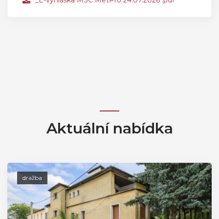
_E-vyhláška MSC MetPro 24.07.2026 .pdf
Aktuální nabídka
dražba