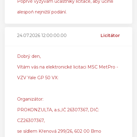
Poprvé vyzývám účastníky licitace, aby učinili
alespoň nejnižší podání.
24.07.2026 12:00:00.00
Licitátor
Dobrý den,
Vítám vás na elektronické licitaci MSC MetPro -
VZV Yale GP 50 VX:
Organizátor:
PROKONZULTA, a.s.,IČ 26307367, DIČ:
CZ26307367,
se sídlem Křenová 299/26, 602 00 Brno