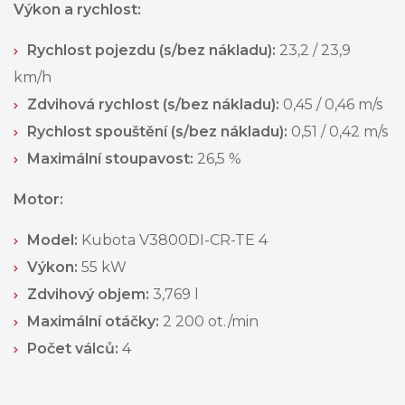
Výkon a rychlost:
Rychlost pojezdu (s/bez nákladu):
23,2 / 23,9
km/h
Zdvihová rychlost (s/bez nákladu):
0,45 / 0,46 m/s
Rychlost spouštění (s/bez nákladu):
0,51 / 0,42 m/s
Maximální stoupavost:
26,5 %
Motor:
Model:
Kubota V3800DI-CR-TE 4
Výkon:
55 kW
Zdvihový objem:
3,769 l
Maximální otáčky:
2 200 ot./min
Počet válců:
4