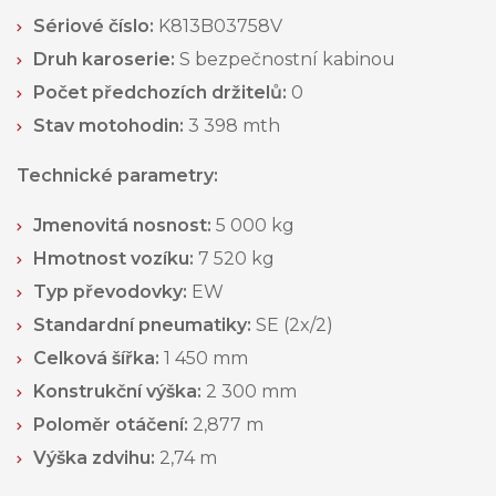
Sériové číslo:
K813B03758V
Druh karoserie:
S bezpečnostní kabinou
Počet předchozích držitelů:
0
Stav motohodin:
3 398 mth
Technické parametry:
Jmenovitá nosnost:
5 000 kg
Hmotnost vozíku:
7 520 kg
Typ převodovky:
EW
Standardní pneumatiky:
SE (2x/2)
Celková šířka:
1 450 mm
Konstrukční výška:
2 300 mm
Poloměr otáčení:
2,877 m
Výška zdvihu:
2,74 m