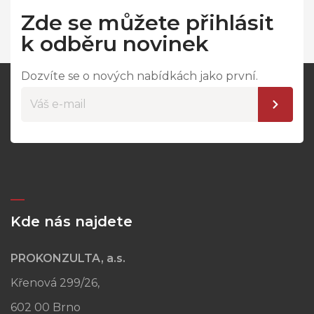
Zde se můžete přihlásit
k odběru novinek
Dozvíte se o nových nabídkách jako první.
Kde nás najdete
PROKONZULTA, a.s.
Křenová 299/26,
602 00 Brno