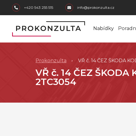
skip to main content
+420 543 255 515
info@prokonzulta.cz
Nabídky
Poradn
Prokonzulta
VŘ č. 14 ČEZ ŠKODA KOD
VŘ č. 14 ČEZ ŠKODA K
2TC3054