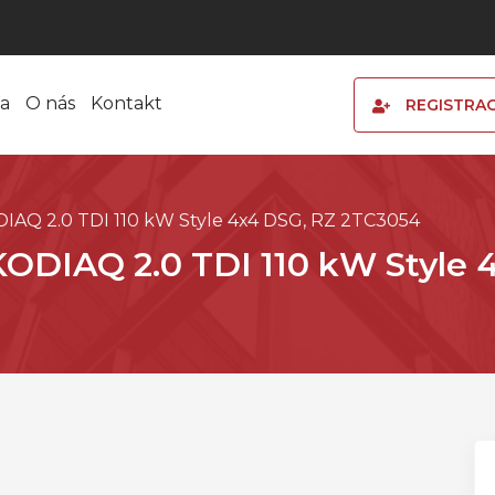
a
O nás
Kontakt
REGISTRA
IAQ 2.0 TDI 110 kW Style 4x4 DSG, RZ 2TC3054
ODIAQ 2.0 TDI 110 kW Style 