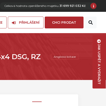
Celková hodnota zpeněženého majetku
31 699 921 032 Kč
CE
PŘIHLÁŠENÍ
CHCI PRODAT
JAK USPĚT A VYDRAŽIT
4x4 DSG, RZ
Anglická licitace