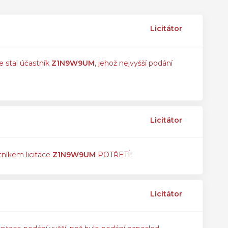
Licitátor
e stal účastník
Z1N9W9UM
, jehož nejvyšší podání
Licitátor
tníkem licitace
Z1N9W9UM
POTŘETÍ!
Licitátor