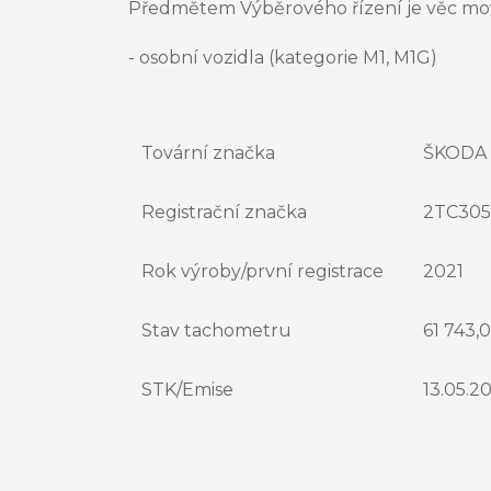
Předmětem Výběrového řízení je věc movi
- osobní vozidla (kategorie M1, M1G)
Tovární značka
ŠKODA
Registrační značka
2TC305
Rok výroby/první registrace
2021
Stav tachometru
61 743,0
STK/Emise
13.05.20