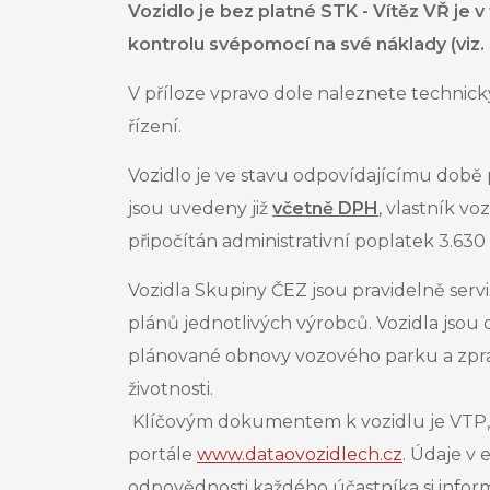
Vozidlo je bez platné STK - Vítěz VŘ je v
kontrolu svépomocí na své náklady (viz.
V příloze vpravo dole naleznete technick
řízení.
Vozidlo je ve stavu odpovídajícímu době 
jsou uvedeny již
včetně DPH
, vlastník
voz
připočítán administrativní poplatek 3.63
Vozidla Skupiny ČEZ jsou pravidelně servi
plánů jednotlivých výrobců. Vozidla jsou
plánované obnovy vozového parku a zpravi
životnosti.
Klíčovým dokumentem k vozidlu je VTP, 
portále
www.dataovozidlech.cz
. Údaje v
odpovědnosti každého účastníka si informac