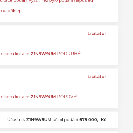
icitace podání vyšší, než bylo podání naposled
 mu příklep.
Licitátor
tníkem licitace
Z1N9W9UM
PODRUHÉ!
Licitátor
tníkem licitace
Z1N9W9UM
POPRVÉ!
Účastník
Z1N9W9UM
učinil podání
675 000,- Kč