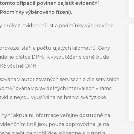
 tomto případě povinen zajistit evidenční
 Podmínky výběrového řízení).
ý průkaz, evidenční list a podmínky výběrového
provozu, stáří a počtu ujetých kilometrů. Ceny
idel
je plátce DPH. K vysoutěžené ceně bude
0 Kč včetně DPH.
sována v autorizovaných servisech a dle servisních
 obměňována v pravidelných intervalech v rámci
dla nejsou využívána na hranici své fyzické
nyní aktuální informace veřejně dostupné na
 evidenčním listě jsou pouze doprovodné, je na
e ověřit na prohlídce, případně si historii a