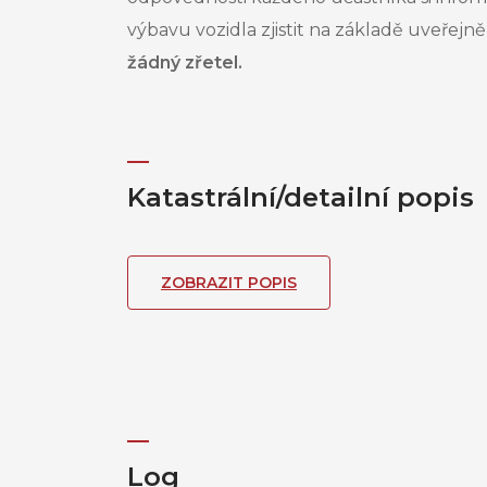
výbavu vozidla zjistit na základě uveřej
žádný zřetel.
Katastrální/detailní popis
ZOBRAZIT POPIS
Log