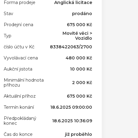
Forma prodeje
Anglická licitace
Stav
prodáno
Prodejní cena
675 000 Kč
Movité věci >
Typ
Vozidlo
číslo účtu v Kč
8338422063/2700
Vyvolávací cena
480 000 Kč
Aukční jistota
10 000 Kč
Minimální hodnota
2 000 Kč
příhozu
Aktuální příhoz
675 000 Kč
Termín konání
18.6.2025 09:00:00
Předpokládaný
18.6.2025 10:36:09
konec
Čas do konce
již proběhlo