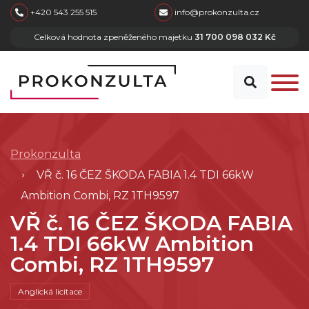
skip to main content
+420 543 255 515
info@prokonzulta.cz
Celková hodnota zpeněženého majetku
31 700 098 032 Kč
Prokonzulta
VŘ č. 16 ČEZ ŠKODA FABIA 1.4 TDI 66kW
Ambition Combi, RZ 1TH9597
VŘ č. 16 ČEZ ŠKODA FABIA
1.4 TDI 66kW Ambition
Combi, RZ 1TH9597
Anglická licitace