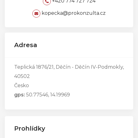
+420 774 727 724
kopecka@prokonzulta.cz
Adresa
Teplická 1876/21, Děčín - Děčín IV-Podmokly,
40502
Česko
gps:
50.77546, 14.19969
Prohlídky