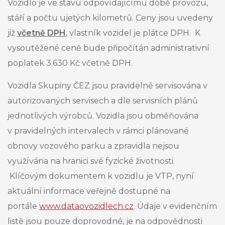
Vozidlo je ve stavu odpovídajícímu době provozu,
stáří a počtu ujetých kilometrů. Ceny jsou uvedeny
již
včetně DPH
, vlastník
vozidel
je plátce DPH. K
vysoutěžené ceně bude připočítán administrativní
poplatek 3.630 Kč včetně DPH.
Vozidla Skupiny ČEZ jsou pravidelně servisována v
autorizovaných servisech a dle servisních plánů
jednotlivých výrobců. Vozidla jsou obměňována
v pravidelných intervalech v rámci plánované
obnovy vozového parku a zpravidla nejsou
využívána na hranici své fyzické životnosti.
Klíčovým dokumentem k vozidlu je VTP, nyní
aktuální informace veřejně dostupné na
portále
www.dataovozidlech.cz
. Údaje v evidenčním
listě jsou pouze doprovodné, je na odpovědnosti