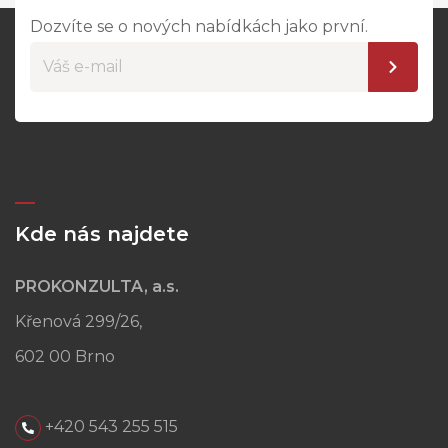
Dozvíte se o nových nabídkách jako první.
Kde nás najdete
PROKONZULTA, a.s.
Křenová 299/26,
602 00 Brno
+420 543 255 515