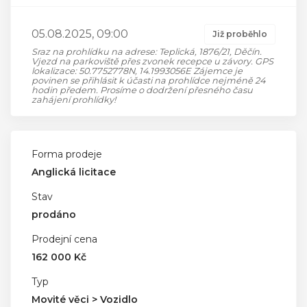
05.08.2025, 09:00
Již proběhlo
Sraz na prohlídku na adrese: Teplická, 1876/21, Děčín.
Vjezd na parkoviště přes zvonek recepce u závory. GPS
lokalizace: 50.7752778N, 14.1993056E Zájemce je
povinen se přihlásit k účasti na prohlídce nejméně 24
hodin předem. Prosíme o dodržení přesného času
zahájení prohlídky!
Forma prodeje
Anglická licitace
Stav
prodáno
Prodejní cena
162 000 Kč
Typ
Movité věci > Vozidlo