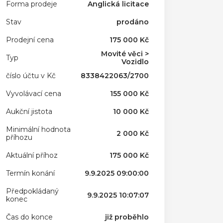
Forma prodeje
Anglická licitace
Stav
prodáno
Prodejní cena
175 000 Kč
Movité věci >
Typ
Vozidlo
číslo účtu v Kč
8338422063/2700
Vyvolávací cena
155 000 Kč
Aukční jistota
10 000 Kč
Minimální hodnota
2 000 Kč
příhozu
Aktuální příhoz
175 000 Kč
Termín konání
9.9.2025 09:00:00
Předpokládaný
9.9.2025 10:07:07
konec
Čas do konce
již proběhlo