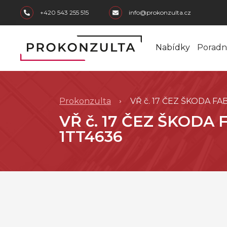
skip to main content
+420 543 255 515
info@prokonzulta.cz
Nabídky
Poradn
Prokonzulta
VŘ č. 17 ČEZ ŠKODA FAB
VŘ č. 17 ČEZ ŠKODA F
1TT4636