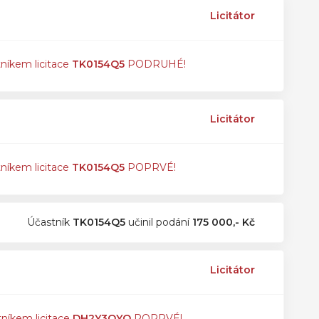
Licitátor
tníkem licitace
TK0154Q5
PODRUHÉ!
Licitátor
tníkem licitace
TK0154Q5
POPRVÉ!
Účastník
TK0154Q5
učinil podání
175 000,- Kč
Licitátor
tníkem licitace
DH2Y3QYQ
POPRVÉ!