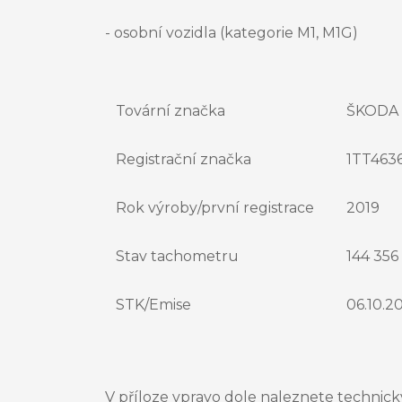
- osobní vozidla (kategorie M1, M1G)
Tovární značka
ŠKODA 
Registrační značka
1TT463
Rok výroby/první registrace
2019
Stav tachometru
144 356
STK/Emise
06.10.2
V příloze vpravo dole naleznete technick