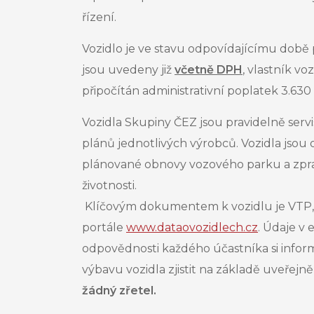
řízení.
Vozidlo je ve stavu odpovídajícímu době 
jsou uvedeny již
včetně DPH
, vlastník
voz
připočítán administrativní poplatek 3.63
Vozidla Skupiny ČEZ jsou pravidelně servi
plánů jednotlivých výrobců. Vozidla jsou
plánované obnovy vozového parku a zpravi
životnosti.
Klíčovým dokumentem k vozidlu je VTP, 
portále
www.dataovozidlech.cz
. Údaje v
odpovědnosti každého účastníka si informac
výbavu vozidla zjistit na základě uveřej
žádný zřetel.