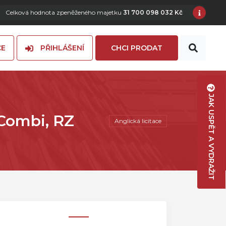
Celková hodnota zpeněženého majetku
31 700 098 032 Kč
CE
PŘIHLÁŠENÍ
CHCI PRODAT
JAK USPĚT A VYDRAŽIT
Combi, RZ
Anglická licitace