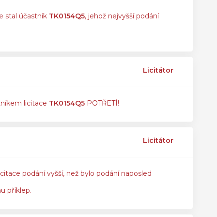
e stal účastník
TK0154Q5
, jehož nejvyšší podání
Licitátor
tníkem licitace
TK0154Q5
POTŘETÍ!
Licitátor
icitace podání vyšší, než bylo podání naposled
u příklep.