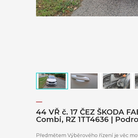
44 VŘ č. 17 ČEZ ŠKODA FA
Combi, RZ 1TT4636 | Podr
Předmětem Výběrového řízení je věc movi