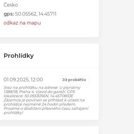
Česko
gps:
50.05562, 14.45711
odkaz na mapu
Prohlídky
01.09.2025, 12:00
Již proběhlo
Sraz na prohlídku na adrese: U plynárny
1388/18, Praha 4. Vjezd do garáží. GPS
lokalizace: 50.0553056N, 14.4570833E
Zájemce je povinen se přihlásit k účasti na
prohlídce nejméně 24 hodin předem.
Prosíme o dodržení přesného času zahájení
prohlídky!