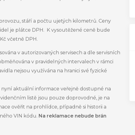
provozu, stáří a počtu ujetých kilometrů. Ceny
idel
je plátce DPH. K vysoutěžené ceně bude
0 Kč včetně DPH.
sována v autorizovaných servisech a dle servisních
 obměňována v pravidelných intervalech v rámci
dla nejsou využívána na hranici své fyzické
nyní aktuální informace veřejně dostupné na
 evidenčním listě jsou pouze doprovodné, je na
e ověřit na prohlídce, případně si historii a
něného VIN kódu.
Na reklamace nebude brán