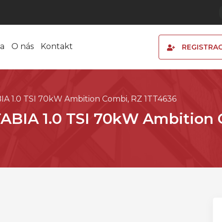
a
O nás
Kontakt
REGISTRA
IA 1.0 TSI 70kW Ambition Combi, RZ 1TT4636
ABIA 1.0 TSI 70kW Ambition 