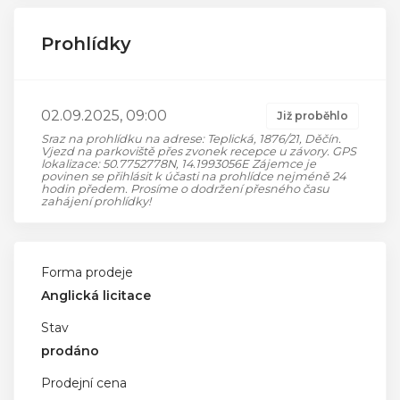
Prohlídky
02.09.2025, 09:00
Již proběhlo
Sraz na prohlídku na adrese: Teplická, 1876/21, Děčín.
Vjezd na parkoviště přes zvonek recepce u závory. GPS
lokalizace: 50.7752778N, 14.1993056E Zájemce je
povinen se přihlásit k účasti na prohlídce nejméně 24
hodin předem. Prosíme o dodržení přesného času
zahájení prohlídky!
Forma prodeje
Anglická licitace
Stav
prodáno
Prodejní cena