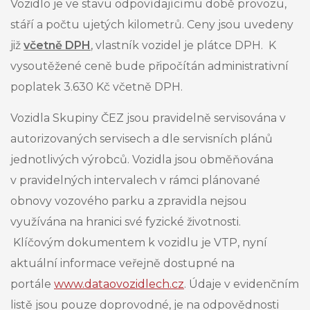
Vozidlo je ve stavu odpovídajícímu době provozu,
stáří a počtu ujetých kilometrů. Ceny jsou uvedeny
již
včetně DPH
, vlastník
vozidel
je plátce DPH. K
vysoutěžené ceně bude připočítán administrativní
poplatek 3.630 Kč včetně DPH.
Vozidla Skupiny ČEZ jsou pravidelně servisována v
autorizovaných servisech a dle servisních plánů
jednotlivých výrobců. Vozidla jsou obměňována
v pravidelných intervalech v rámci plánované
obnovy vozového parku a zpravidla nejsou
využívána na hranici své fyzické životnosti.
Klíčovým dokumentem k vozidlu je VTP, nyní
aktuální informace veřejně dostupné na
portále
www.dataovozidlech.cz
. Údaje v evidenčním
listě jsou pouze doprovodné, je na odpovědnosti