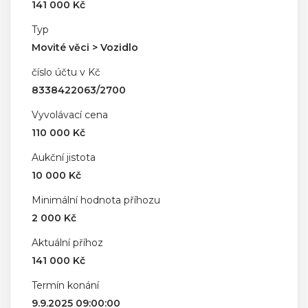
141 000 Kč
Typ
Movité věci > Vozidlo
číslo účtu v Kč
8338422063/2700
Vyvolávací cena
110 000 Kč
Aukční jistota
10 000 Kč
Minimální hodnota příhozu
2 000 Kč
Aktuální příhoz
141 000 Kč
Termín konání
9.9.2025 09:00:00