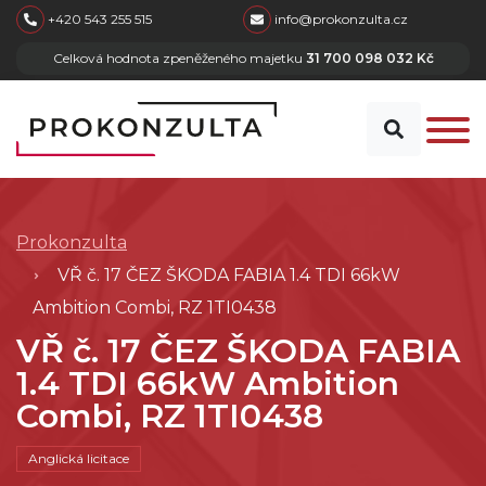
skip to main content
+420 543 255 515
info@prokonzulta.cz
Celková hodnota zpeněženého majetku
31 700 098 032 Kč
Prokonzulta
VŘ č. 17 ČEZ ŠKODA FABIA 1.4 TDI 66kW
Ambition Combi, RZ 1TI0438
VŘ č. 17 ČEZ ŠKODA FABIA
1.4 TDI 66kW Ambition
Combi, RZ 1TI0438
Anglická licitace