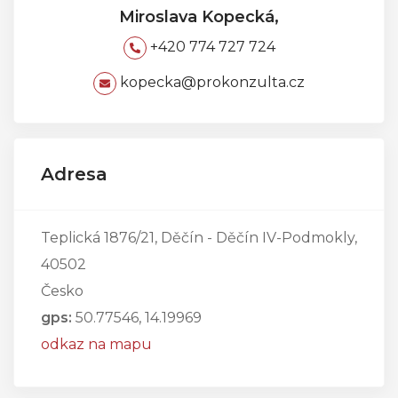
Miroslava Kopecká,
+420 774 727 724
kopecka@prokonzulta.cz
Adresa
Teplická 1876/21, Děčín - Děčín IV-Podmokly,
40502
Česko
gps:
50.77546, 14.19969
odkaz na mapu