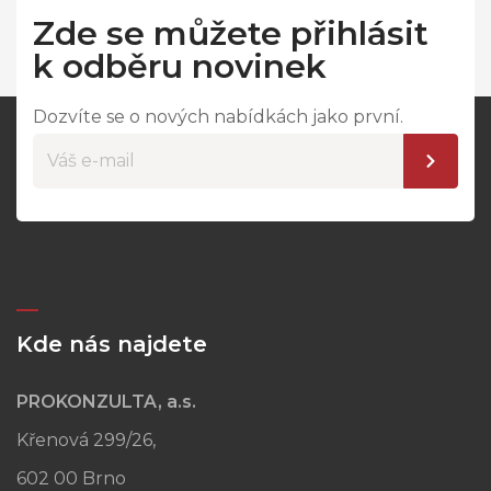
Zde se můžete přihlásit
k odběru novinek
Dozvíte se o nových nabídkách jako první.
Kde nás najdete
PROKONZULTA, a.s.
Křenová 299/26,
602 00 Brno