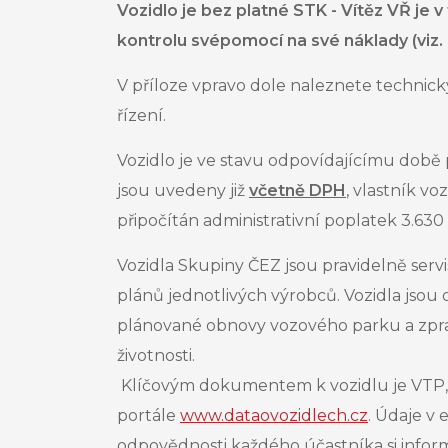
Vozidlo je bez platné STK - Vítěz VŘ je v
kontrolu svépomocí na své náklady (viz.
V příloze vpravo dole naleznete technick
řízení.
Vozidlo je ve stavu odpovídajícímu době 
jsou uvedeny již
včetně DPH
, vlastník
voz
připočítán administrativní poplatek 3.63
Vozidla Skupiny ČEZ jsou pravidelně servi
plánů jednotlivých výrobců. Vozidla jsou
plánované obnovy vozového parku a zpravi
životnosti.
Klíčovým dokumentem k vozidlu je VTP, 
portále
www.dataovozidlech.cz
. Údaje v
odpovědnosti každého účastníka si informac