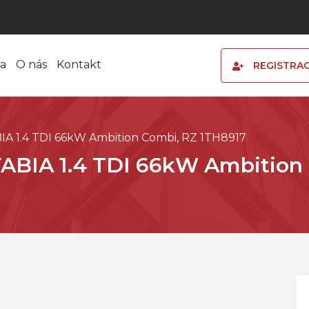
a
O nás
Kontakt
REGISTRA
IA 1.4 TDI 66kW Ambition Combi, RZ 1TH8917
FABIA 1.4 TDI 66kW Ambition