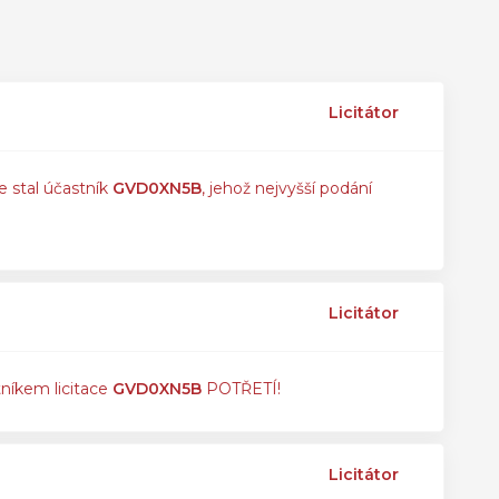
Licitátor
e stal účastník
GVD0XN5B
, jehož nejvyšší podání
Licitátor
tníkem licitace
GVD0XN5B
POTŘETÍ!
Licitátor