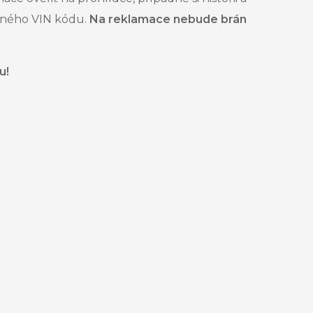
něného VIN kódu.
Na reklamace nebude brán
u!