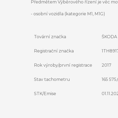
Předmětem Výběrového řízení je věc movi
- osobní vozidla (kategorie M1, M1G)
Tovární značka
ŠKODA 
Registrační značka
1TH891
Rok výroby/první registrace
2017
Stav tachometru
165 575
STK/Emise
01.11.20