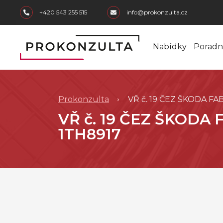
skip to main content
+420 543 255 515
info@prokonzulta.cz
Nabídky
Poradn
Prokonzulta
VŘ č. 19 ČEZ ŠKODA FAB
VŘ č. 19 ČEZ ŠKODA 
1TH8917