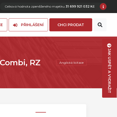
Celková hodnota zpeněženého majetku
31 699 921 032 Kč
CE
PŘIHLÁŠENÍ
CHCI PRODAT
JAK USPĚT A VYDRAŽIT
 Combi, RZ
Anglická licitace