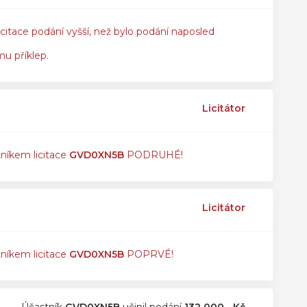
icitace podání vyšší, než bylo podání naposled
mu příklep.
Licitátor
tníkem licitace
GVD0XN5B
PODRUHÉ!
Licitátor
tníkem licitace
GVD0XN5B
POPRVÉ!