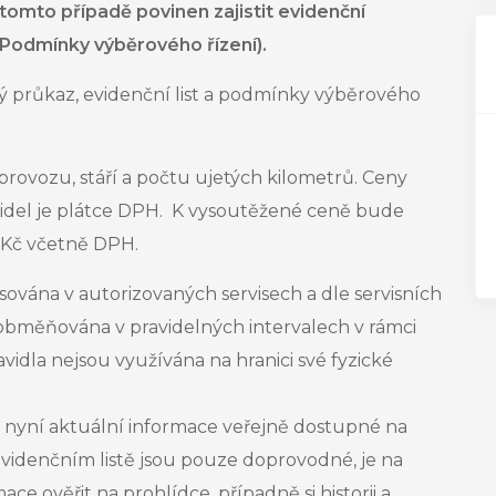
 tomto případě povinen zajistit evidenční
 Podmínky výběrového řízení).
ý průkaz, evidenční list a podmínky výběrového
provozu, stáří a počtu ujetých kilometrů. Ceny
idel
je plátce DPH. K vysoutěžené ceně bude
0 Kč včetně DPH.
sována v autorizovaných servisech a dle servisních
 obměňována v pravidelných intervalech v rámci
dla nejsou využívána na hranici své fyzické
nyní aktuální informace veřejně dostupné na
 evidenčním listě jsou pouze doprovodné, je na
e ověřit na prohlídce, případně si historii a