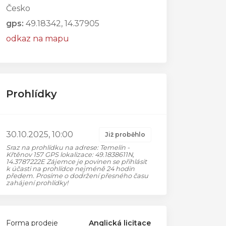
Česko
gps:
49.18342, 14.37905
odkaz na mapu
Prohlídky
30.10.2025, 10:00
Již proběhlo
Sraz na prohlídku na adrese: Temelín -
Křtěnov 157 GPS lokalizace: 49.1838611N,
14.3787222E Zájemce je povinen se přihlásit
k účasti na prohlídce nejméně 24 hodin
předem. Prosíme o dodržení přesného času
zahájení prohlídky!
Forma prodeje
Anglická licitace