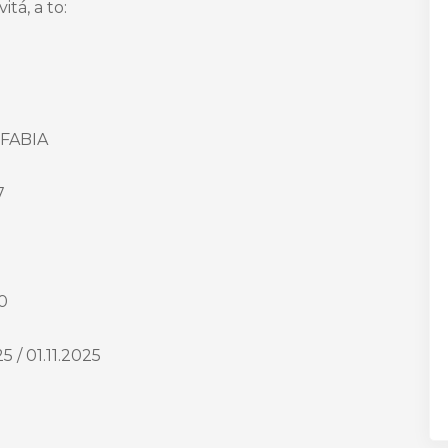
tá, a to:
FABIA
7
,0
25 / 01.11.2025