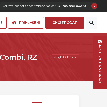
Celková hodnota zpeněženého majetku
31 700 098 032 Kč
CE
PŘIHLÁŠENÍ
CHCI PRODAT
JAK USPĚT A VYDRAŽIT
 Combi, RZ
Anglická licitace