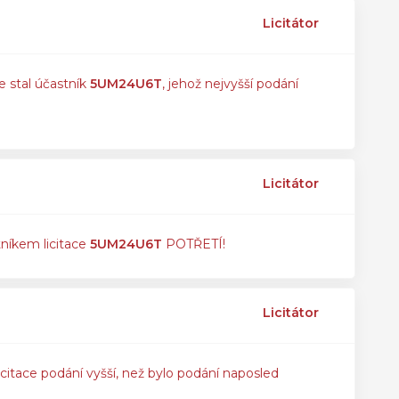
Licitátor
e stal účastník
5UM24U6T
, jehož nejvyšší podání
Licitátor
tníkem licitace
5UM24U6T
POTŘETÍ!
Licitátor
icitace podání vyšší, než bylo podání naposled