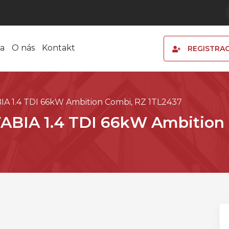
a
O nás
Kontakt
REGISTRA
IA 1.4 TDI 66kW Ambition Combi, RZ 1TL2437
FABIA 1.4 TDI 66kW Ambition