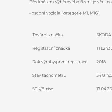
Předmětem Výběrového řízení je věc movi
- osobní vozidla (kategorie M1, M1G)
Tovární značka
ŠKODA 
Registrační značka
1TL243
Rok výroby/první registrace
2018
Stav tachometru
54 814,
STK/Emise
17.04.20