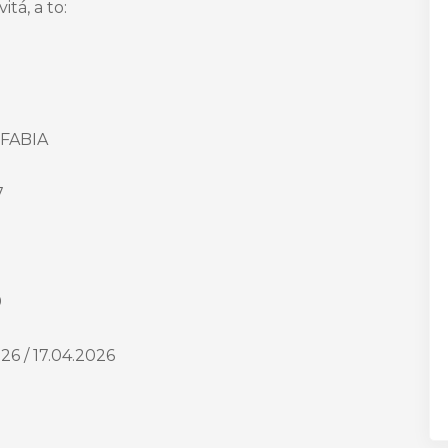
tá, a to:
FABIA
7
0
26 / 17.04.2026