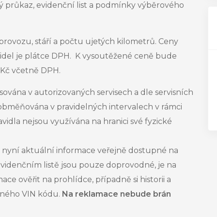
ý průkaz, evidenční list a podmínky výběrového
provozu, stáří a počtu ujetých kilometrů. Ceny
idel
je plátce DPH. K vysoutěžené ceně bude
0 Kč včetně DPH.
sována v autorizovaných servisech a dle servisních
 obměňována v pravidelných intervalech v rámci
dla nejsou využívána na hranici své fyzické
nyní aktuální informace veřejně dostupné na
 evidenčním listě jsou pouze doprovodné, je na
e ověřit na prohlídce, případně si historii a
něného VIN kódu.
Na reklamace nebude brán