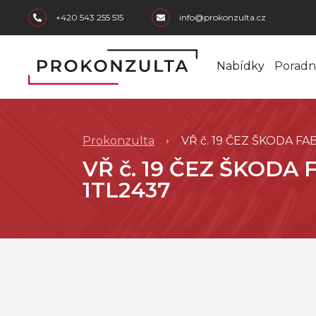
skip to main content
+420 543 255 515
info@prokonzulta.cz
Nabídky
Poradn
Prokonzulta
VŘ č. 19 ČEZ ŠKODA FAB
VŘ č. 19 ČEZ ŠKODA 
1TL2437