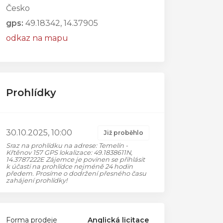
Česko
gps:
49.18342, 14.37905
odkaz na mapu
Prohlídky
30.10.2025, 10:00
Již proběhlo
Sraz na prohlídku na adrese: Temelín -
Křtěnov 157 GPS lokalizace: 49.1838611N,
14.3787222E Zájemce je povinen se přihlásit
k účasti na prohlídce nejméně 24 hodin
předem. Prosíme o dodržení přesného času
zahájení prohlídky!
Forma prodeje
Anglická licitace