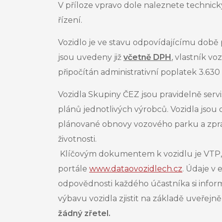
V příloze vpravo dole naleznete technick
řízení.
Vozidlo je ve stavu odpovídajícímu době 
jsou uvedeny již
včetně DPH
, vlastník
voz
připočítán administrativní poplatek 3.63
Vozidla Skupiny ČEZ jsou pravidelně servi
plánů jednotlivých výrobců. Vozidla jsou
plánované obnovy vozového parku a zpravi
životnosti.
Klíčovým dokumentem k vozidlu je VTP, 
portále
www.dataovozidlech.cz
. Údaje v
odpovědnosti každého účastníka si informac
výbavu vozidla zjistit na základě uveřej
žádný zřetel.