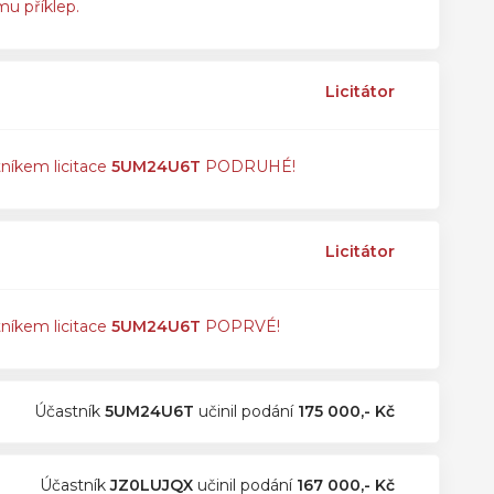
mu příklep.
Licitátor
tníkem licitace
5UM24U6T
PODRUHÉ!
Licitátor
tníkem licitace
5UM24U6T
POPRVÉ!
Účastník
5UM24U6T
učinil podání
175 000,- Kč
Účastník
JZ0LUJQX
učinil podání
167 000,- Kč