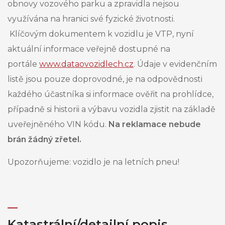
obnovy vozového parku a zpravidla nejsou
využívána na hranici své fyzické životnosti.
Klíčovým dokumentem k vozidlu je VTP, nyní
aktuální informace veřejně dostupné na
portále
www.dataovozidlech.cz
. Údaje v evidenčním
listě jsou pouze doprovodné, je na odpovědnosti
každého účastníka si informace ověřit na prohlídce,
případně si historii a výbavu vozidla zjistit na základě
uveřejněného VIN kódu.
Na reklamace nebude
brán žádný zřetel.
Upozorňujeme: vozidlo je na letních pneu!
Katastrální/detailní popis