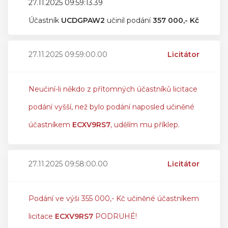
27.11.2025 09:59:13.39
Účastník
UCDGPAW2
učinil podání
357 000,- Kč
27.11.2025 09:59:00.00
Licitátor
Neučiní-li někdo z přítomných účastníků licitace
podání vyšší, než bylo podání naposled učiněné
účastníkem
ECXV9RS7
, udělím mu příklep.
27.11.2025 09:58:00.00
Licitátor
Podání ve výši 355 000,- Kč učiněné účastníkem
licitace
ECXV9RS7
PODRUHÉ!