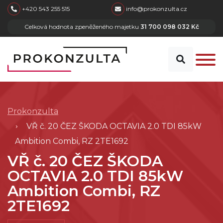
skip to main content
+420 543 255 515
info@prokonzulta.cz
Celková hodnota zpeněženého majetku
31 700 098 032 Kč
Prokonzulta
VŘ č. 20 ČEZ ŠKODA OCTAVIA 2.0 TDI 85kW
Ambition Combi, RZ 2TE1692
VŘ č. 20 ČEZ ŠKODA
OCTAVIA 2.0 TDI 85kW
Ambition Combi, RZ
2TE1692