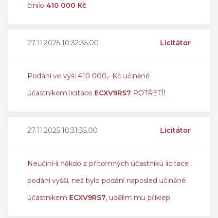
činilo
410 000 Kč
.
27.11.2025 10:32:35.00
Licitátor
Podání ve výši 410 000,- Kč učiněné
účastníkem licitace
ECXV9RS7
POTŘETÍ!
27.11.2025 10:31:35.00
Licitátor
Neučiní-li někdo z přítomných účastníků licitace
podání vyšší, než bylo podání naposled učiněné
účastníkem
ECXV9RS7
, udělím mu příklep.