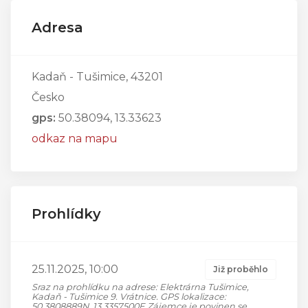
Adresa
Kadaň - Tušimice, 43201
Česko
gps:
50.38094, 13.33623
odkaz na mapu
Prohlídky
25.11.2025, 10:00
Již proběhlo
Sraz na prohlídku na adrese: Elektrárna Tušimice,
Kadaň - Tušimice 9. Vrátnice. GPS lokalizace:
50.3808889N, 13.3357500E Zájemce je povinen se