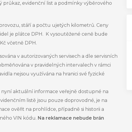
ý průkaz, evidenční list a podmínky výběrového
provozu, stáří a počtu ujetých kilometrů. Ceny
idel
je plátce DPH. K vysoutěžené ceně bude
0 Kč včetně DPH.
sována v autorizovaných servisech a dle servisních
 obměňována v pravidelných intervalech v rámci
dla nejsou využívána na hranici své fyzické
nyní aktuální informace veřejně dostupné na
 evidenčním listě jsou pouze doprovodné, je na
e ověřit na prohlídce, případně si historii a
něného VIN kódu.
Na reklamace nebude brán