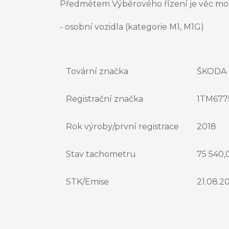
Předmětem Výběrového řízení je věc movi
- osobní vozidla (kategorie M1, M1G)
Tovární značka
ŠKODA 
Registrační značka
1TM677
Rok výroby/první registrace
2018
Stav tachometru
75 540,
STK/Emise
21.08.20