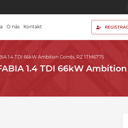
a
O nás
Kontakt
REGISTRA
IA 1.4 TDI 66kW Ambition Combi, RZ 1TM6775
FABIA 1.4 TDI 66kW Ambition