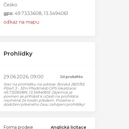
Česko
gps:
49.7333608, 13.3494061
odkaz na mapu
Prohlídky
29.06.2026, 09:00
Již proběhlo
Sraz na prohlídku na adrese: Borská 2821/93,
Plzeň 3 - Jižní Předměstí GPS lokalizace:
49.7333608N, 13.3494061E Zájemce je
povinen se přihlásit k účasti na prohlídce
nejméně 24 hodin předem. Prosíme o
dodržení přesného času zahájení prohlídky!
Forma prodeje
Anglická licitace