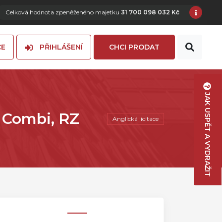
Celková hodnota zpeněženého majetku
31 700 098 032 Kč
CE
PŘIHLÁŠENÍ
CHCI PRODAT
JAK USPĚT A VYDRAŽIT
 Combi, RZ
Anglická licitace