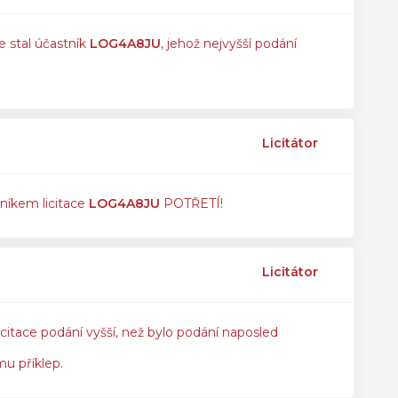
e stal účastník
LOG4A8JU
, jehož nejvyšší podání
Licitátor
tníkem licitace
LOG4A8JU
POTŘETÍ!
Licitátor
icitace podání vyšší, než bylo podání naposled
mu příklep.