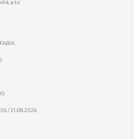
tá, a to:
FABIA
5
00
26 / 21.08.2026