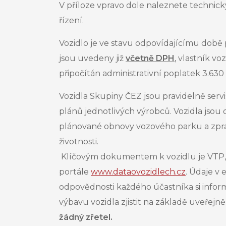
V příloze vpravo dole naleznete technick
řízení.
Vozidlo je ve stavu odpovídajícímu době 
jsou uvedeny již
včetně DPH
, vlastník
voz
připočítán administrativní poplatek 3.63
Vozidla Skupiny ČEZ jsou pravidelně servi
plánů jednotlivých výrobců. Vozidla jsou
plánované obnovy vozového parku a zpravi
životnosti.
Klíčovým dokumentem k vozidlu je VTP, 
portále
www.dataovozidlech.cz
. Údaje v
odpovědnosti každého účastníka si informac
výbavu vozidla zjistit na základě uveřej
žádný zřetel.