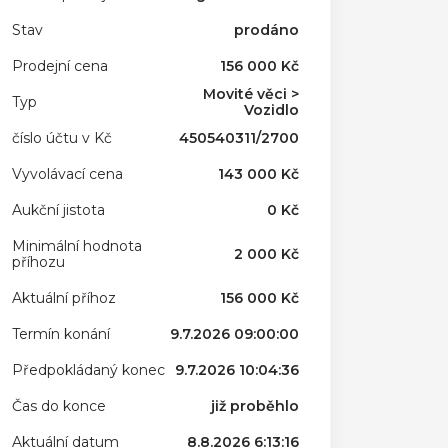
Stav
prodáno
Prodejní cena
156 000 Kč
Movité věci >
Typ
Vozidlo
číslo účtu v Kč
450540311/2700
Vyvolávací cena
143 000 Kč
Aukční jistota
0 Kč
Minimální hodnota
2 000 Kč
příhozu
Aktuální příhoz
156 000 Kč
Termín konání
9.7.2026 09:00:00
Předpokládaný konec
9.7.2026 10:04:36
Čas do konce
již proběhlo
Aktuální datum
8.8.2026 6:13:16