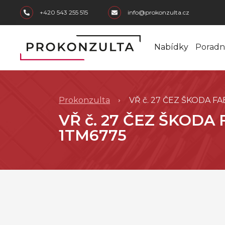
skip to main content
+420 543 255 515
info@prokonzulta.cz
Nabídky
Poradn
Prokonzulta
VŘ č. 27 ČEZ ŠKODA FAB
VŘ č. 27 ČEZ ŠKODA 
1TM6775