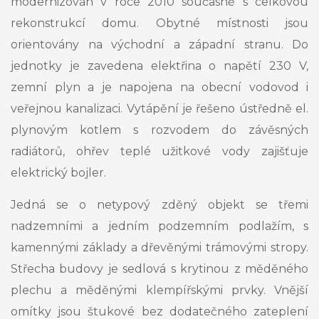
modernizován v roce 2010 současně s celkovou
rekonstrukcí domu. Obytné místnosti jsou
orientovány na východní a západní stranu. Do
jednotky je zavedena elektřina o napětí 230 V,
zemní plyn a je napojena na obecní vodovod i
veřejnou kanalizaci. Vytápění je řešeno ústředně el.
plynovým kotlem s rozvodem do závěsných
radiátorů, ohřev teplé užitkové vody zajišťuje
elektrický bojler.
Jedná se o netypový zděný objekt se třemi
nadzemními a jedním podzemním podlažím, s
kamennými základy a dřevěnými trámovými stropy.
Střecha budovy je sedlová s krytinou z měděného
plechu a měděnými klempířskými prvky. Vnější
omítky jsou štukové bez dodatečného zateplení