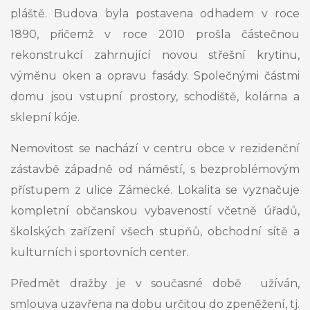
pláště. Budova byla postavena odhadem v roce
1890, přičemž v roce 2010 prošla částečnou
rekonstrukcí zahrnující novou střešní krytinu,
výměnu oken a opravu fasády. Společnými částmi
domu jsou vstupní prostory, schodiště, kolárna a
sklepní kóje.
Nemovitost se nachází v centru obce v rezidenční
zástavbě západně od náměstí, s bezproblémovým
přístupem z ulice Zámecké. Lokalita se vyznačuje
kompletní občanskou vybaveností včetně úřadů,
školských zařízení všech stupňů, obchodní sítě a
kulturních i sportovních center.
Předmět dražby je v současné době užíván,
smlouva uzavřena na dobu určitou do zpeněžení, tj.