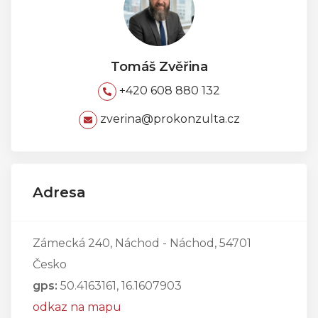
Tomáš Zvěřina
+420 608 880 132
zverina@prokonzulta.cz
Adresa
Zámecká 240, Náchod - Náchod, 54701
Česko
gps:
50.4163161, 16.1607903
odkaz na mapu