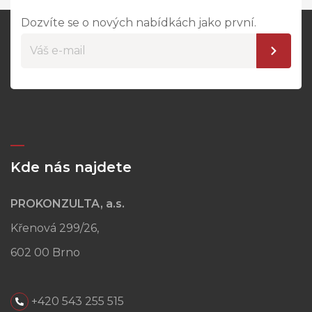
Dozvíte se o nových nabídkách jako první.
Kde nás najdete
PROKONZULTA, a.s.
Křenová 299/26,
602 00 Brno
+420 543 255 515