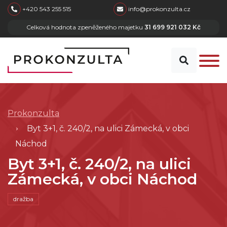
skip to main content
+420 543 255 515
info@prokonzulta.cz
Celková hodnota zpeněženého majetku
31 699 921 032 Kč
Prokonzulta
Byt 3+1, č. 240/2, na ulici Zámecká, v obci
Náchod
Byt 3+1, č. 240/2, na ulici
Zámecká, v obci Náchod
dražba