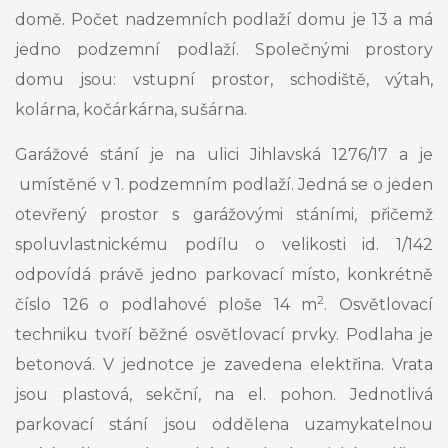
domě. Počet nadzemních podlaží domu je 13 a má
jedno podzemní podlaží. Společnými prostory
domu jsou: vstupní prostor, schodiště, výtah,
kolárna, kočárkárna, sušárna.
Garážové stání je na ulici Jihlavská 1276/17 a je
umístěné v 1. podzemním podlaží. Jedná se o jeden
otevřený prostor s garážovými stáními, přičemž
spoluvlastnickému podílu o velikosti id. 1/142
odpovídá právě jedno parkovací místo, konkrétně
2
číslo 126 o podlahové ploše 14 m
. Osvětlovací
techniku tvoří běžné osvětlovací prvky. Podlaha je
betonová. V jednotce je zavedena elektřina. Vrata
jsou plastová, sekční, na el. pohon. Jednotlivá
parkovací stání jsou oddělena uzamykatelnou