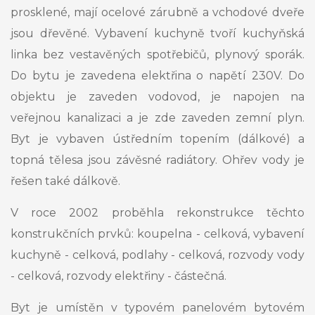
prosklené, mají ocelové zárubně a vchodové dveře
jsou dřevěné. Vybavení kuchyně tvoří kuchyňská
linka bez vestavěných spotřebičů, plynový sporák.
Do bytu je zavedena elektřina o napětí 230V. Do
objektu je zaveden vodovod, je napojen na
veřejnou kanalizaci a je zde zaveden zemní plyn.
Byt je vybaven ústředním topením (dálkové) a
topná tělesa jsou závěsné radiátory. Ohřev vody je
řešen také dálkově.
V roce 2002 proběhla rekonstrukce těchto
konstrukčních prvků: koupelna - celková, vybavení
kuchyně - celková, podlahy - celková, rozvody vody
- celková, rozvody elektřiny - částečná.
Byt je umístěn v typovém panelovém bytovém