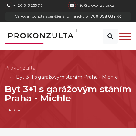
skip to main content
+420 543 255 515
info@prokonzulta.cz
Celková hodnota zpeněženého majetku
31 700 098 032 Kč
Prokonzulta
Byt 3+1 s garážovým stáním Praha - Michle
Byt 3+1 s garážovým stáním
Praha - Michle
dražba