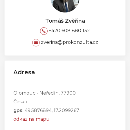
Tomáš Zvěřina
+420 608 880 132
zverina@prokonzulta.cz
Adresa
Olomouc - Neředín, 77900
Česko
gps:
49.5876894, 17.2099267
odkaz na mapu