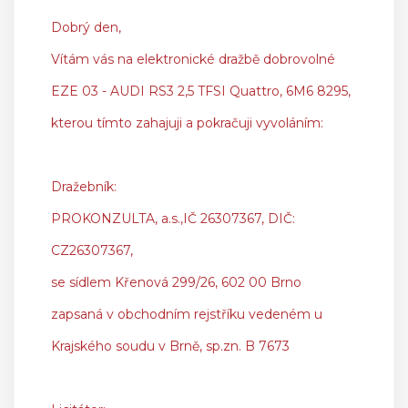
Dobrý den,
Vítám vás na elektronické dražbě dobrovolné
EZE 03 - AUDI RS3 2,5 TFSI Quattro, 6M6 8295,
kterou tímto zahajuji a pokračuji vyvoláním:
Dražebník:
PROKONZULTA, a.s.,IČ 26307367, DIČ:
CZ26307367,
se sídlem Křenová 299/26, 602 00 Brno
zapsaná v obchodním rejstříku vedeném u
Krajského soudu v Brně, sp.zn. B 7673