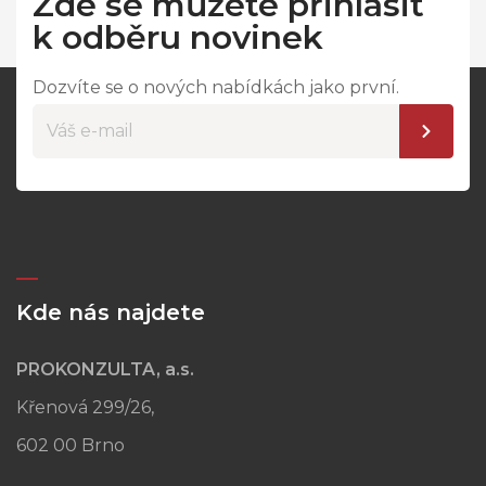
Zde se můžete přihlásit
k odběru novinek
Dozvíte se o nových nabídkách jako první.
Kde nás najdete
PROKONZULTA, a.s.
Křenová 299/26,
602 00 Brno