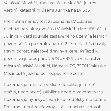
Valašské Meziříčí, obec Valašské Meziříčí (okres
Vsetín), katastrální území Juřinka
na LV 333.
Přemětná nemovitost zapsaná na LV č.333 se
nachází na v okrajové části Valašského Meziříčí, části
Juřinka, v části souvisle zastavěného území a lesních
pozemků. Na pozemku parc.č. 227 se nachází trvalý
travní porost, náletové dřeviny a keře. Příjezd k
pozemku je přes parc.č. 678 a 682/1 ve vlastnictví
města Valašské Meziříčí, Náměstí 7/5, 75701 Valašské
Meziříčí. Příjezd je po nezpevněné cestě.
Pozemek je umístěn v klidné lokalitě, je mírně
svažitý, neoplocený, přibližně obdélníkového tvaru.
Pozemek je nyní využíván k zemědělským účelům.
Pozemek není zasíťovaný, sítě se nachází v dosahu