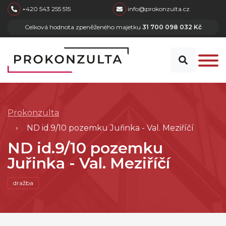
skip to main content
+420 543 255 515
info@prokonzulta.cz
Celková hodnota zpeněženého majetku
31 700 098 032 Kč
Prokonzulta
ND id.9/10 pozemku Juřinka - Val. Meziříčí
ND id.9/10 pozemku
Juřinka - Val. Meziříčí
dražba