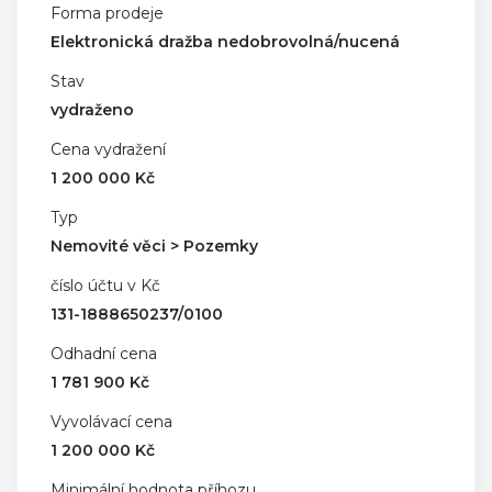
Forma prodeje
Elektronická dražba nedobrovolná/nucená
Stav
vydraženo
Cena vydražení
1 200 000 Kč
Typ
Nemovité věci > Pozemky
číslo účtu v Kč
131-1888650237/0100
Odhadní cena
1 781 900 Kč
Vyvolávací cena
1 200 000 Kč
Minimální hodnota příhozu