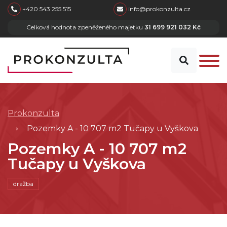
skip to main content
+420 543 255 515
info@prokonzulta.cz
Celková hodnota zpeněženého majetku
31 699 921 032 Kč
Prokonzulta
Pozemky A - 10 707 m2 Tučapy u Vyškova
Pozemky A - 10 707 m2
Tučapy u Vyškova
dražba