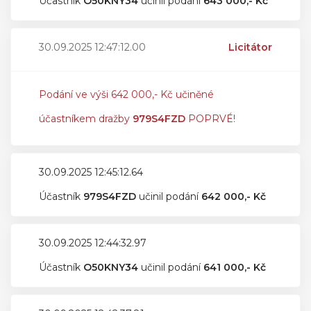
Účastník
O50KNY34
učinil podání
643 000,- Kč
30.09.2025 12:47:12.00
Licitátor
Podání ve výši 642 000,- Kč učiněné
účastníkem dražby
979S4FZD
POPRVÉ!
30.09.2025 12:45:12.64
Účastník
979S4FZD
učinil podání
642 000,- Kč
30.09.2025 12:44:32.97
Účastník
O50KNY34
učinil podání
641 000,- Kč