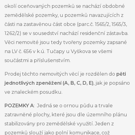
okolí oceňovaných pozemků se nachází obdobné
zemědělské pozemky, u pozemků navazujících z
části na zastavěnou část obce (parc.č. 1565/2, 1565/3,
1262/2) se v sousedství nachází residenční zástavba.
Věci nemovité jsou tedy tvořeny pozemky zapsané
na LV č. 656 v k.ú. Tučapy u Vyškova se všemi
součástmi a příslušenstvím.
Prodej těchto nemovitých věcí je rozdělen do
pěti
jednotlivých zpeněžení (A, B, C, D, E)
, jak je popsáno
ve znaleckém posudku.
POZEMKY A
: Jedná se o ornou půdu a trvale
zatravněné plochy, které jsou dle územního plánu
stabilizovány pro zemědělské využití. Jeden z
pozemků slouží jako polní komunikace, což