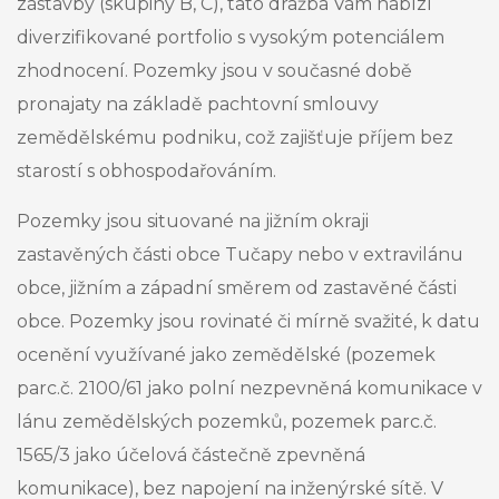
zástavby (skupiny B, C), tato dražba Vám nabízí
diverzifikované portfolio s vysokým potenciálem
zhodnocení. Pozemky jsou v současné době
pronajaty na základě pachtovní smlouvy
zemědělskému podniku, což zajišťuje příjem bez
starostí s obhospodařováním.
Pozemky jsou situované na jižním okraji
zastavěných části obce Tučapy nebo v extravilánu
obce, jižním a západní směrem od zastavěné části
obce. Pozemky jsou rovinaté či mírně svažité, k datu
ocenění využívané jako zemědělské (pozemek
parc.č. 2100/61 jako polní nezpevněná komunikace v
lánu zemědělských pozemků, pozemek parc.č.
1565/3 jako účelová částečně zpevněná
komunikace), bez napojení na inženýrské sítě. V