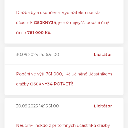
Dražba byla ukončena. Vydražitelem se stal
účastník
O50KNY34
, jehož nejvyšší podání činí/
činilo
761 000 Kč
.
30.09.2025 14:16:51.00
Licitátor
Podání ve výši 761 000,- Kč učiněné účastníkem
dražby
O50KNY34
POTŘETÍ!
30.09.2025 14:15:51.00
Licitátor
Neučiní-li někdo z přítomných účastníků dražby