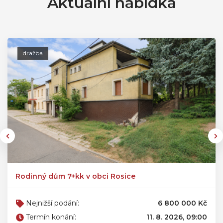
Aktuální nabídka
dražba
Rodinný dům 7+kk v obci Rosice
Nejnižší podání:
6 800 000 Kč
Termín konání:
11. 8. 2026, 09:00