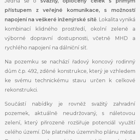
Jedná se o
svažitý, oplocený celek s přímým
přístupem z veřejné komunikace, s možností
napojení na veškeré inženýrské sítě
. Lokalita vyniká
kombinací klidného prostředí, okolní zeleně a
výborné dopravní dostupnosti, včetně MHD a
rychlého napojení na dálniční síť.
Na pozemku se nachází řadový koncový rodinný
dům č.p. 492, zděné konstrukce, který je vzhledem
ke svému technickému stavu určen k celkové
rekonstrukci.
Součástí nabídky je rovněž svažitý zahradní
pozemek, aktuálně neudržovaný, s náletovou
zelení, který přirozeně rozšiřuje potenciál využití
celého území. Dle platného územního plánu města