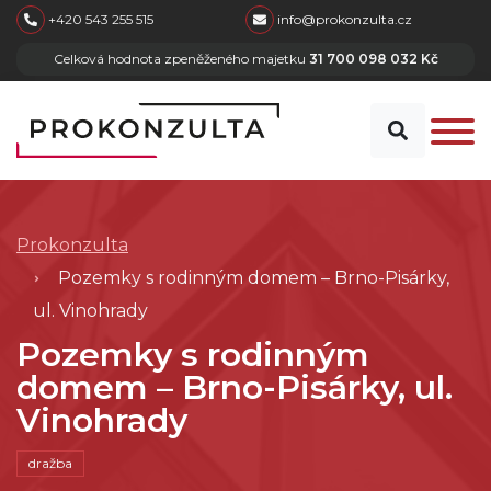
skip to main content
+420 543 255 515
info@prokonzulta.cz
Celková hodnota zpeněženého majetku
31 700 098 032 Kč
Prokonzulta
Pozemky s rodinným domem – Brno-Pisárky,
ul. Vinohrady
Pozemky s rodinným
domem – Brno-Pisárky, ul.
Vinohrady
dražba