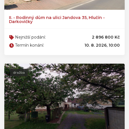
II. - Rodinný dům na ulici Jandova 35, Hlučín -
Darkovičky
Nejnižší podání:
2 896 800 Kč
Termín konání:
10. 8. 2026, 10:00
dražba