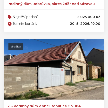
Rodinný dům Bobrůvka, okres Žďár nad Sázavou
Nejnižší podání:
2 025 000 Kč
Termín konání:
20. 8. 2026, 10:00
dražba
2. - Rodinný dům v obci Bohutice č.p. 104