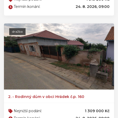
Termín konání:
24. 8. 2026, 09:00
dražba
2. - Rodinný dům v obci Hrádek č.p. 160
Nejnižší podání:
1 309 000 Kč