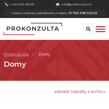
skip to main content
+420 543 255 515
info@prokonzulta.cz
Celková hodnota zpeněženého majetku
31 700 098 032 Kč
Prokonzulta
Domy
Domy
zobrazit nabídky z archivu