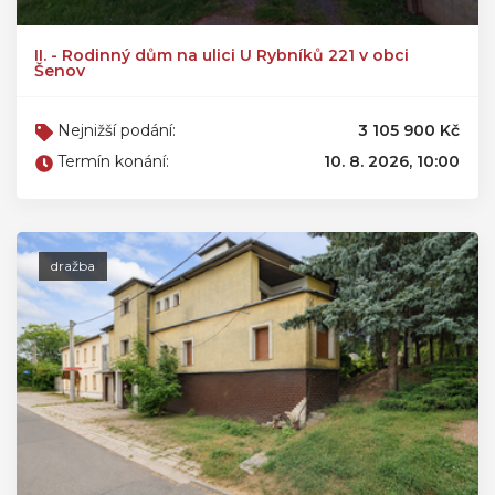
II. - Rodinný dům na ulici U Rybníků 221 v obci
Šenov
Nejnižší podání:
3 105 900 Kč
Termín konání:
10. 8. 2026, 10:00
dražba