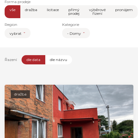
Forma prodeje
vše
dražba
licitace
přímý
výběrové
pronájem
prodej
řízení
Region
Kategorie
vybrat
- Domy
Řazení
dle data
dle názvu
dražba