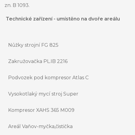
zn. B 1093.
Technické zařízení - umístěno na dvoře areálu
Nůžky strojní FG 825
Zakružovačka PL.IB 2216
Podvozek pod kompresor Atlas C
Vysokotlaký mycí stroj Super
Kompresor XAHS 365 M009
Areál Vaňov-myčka,čistička