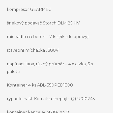
kompresor GEARMEC
šnekový podavač Storch DLM 25 HV
míchadlo na beton – 7 ks (4ks do opravy)
stavební míchačka , 380V
napínací lana, různý průměr – 4 x cívka, 3 x
paleta
Kontejner 4 ks ABL-350PED1300
rypadlo nakl. Komatsu (nepojízdý) U010245
kontejner kancelář M218- ANO