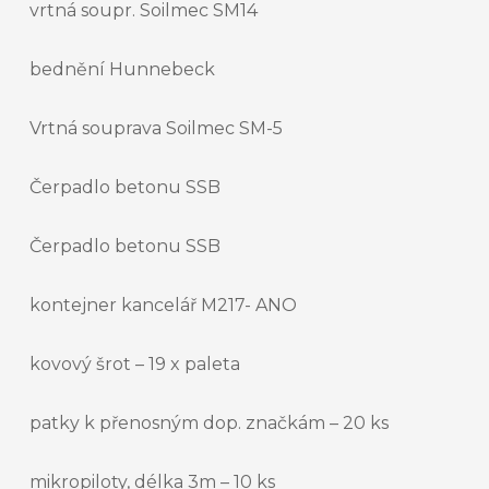
vrtná soupr. Soilmec SM14
bednění Hunnebeck
Vrtná souprava Soilmec SM-5
Čerpadlo betonu SSB
Čerpadlo betonu SSB
kontejner kancelář M217- ANO
kovový šrot – 19 x paleta
patky k přenosným dop. značkám – 20 ks
mikropiloty, délka 3m – 10 ks