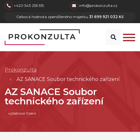
skip to main content
+420 543 255 515
info@prokonzulta.cz
Celková hodnota zpeněženého majetku
31 699 921 032 Kč
Prokonzulta
AZ SANACE Soubor technického zařízení
AZ SANACE Soubor
technického zařízení
výběrové řízení