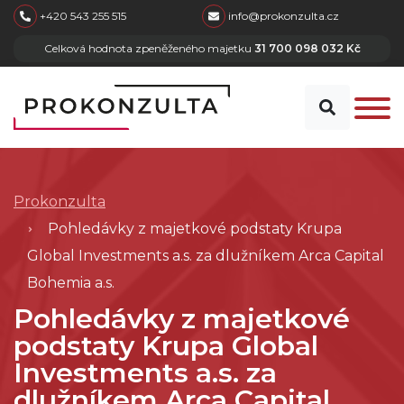
skip to main content
+420 543 255 515
info@prokonzulta.cz
Celková hodnota zpeněženého majetku
31 700 098 032 Kč
Prokonzulta
Pohledávky z majetkové podstaty Krupa
Global Investments a.s. za dlužníkem Arca Capital
Bohemia a.s.
Pohledávky z majetkové
podstaty Krupa Global
Investments a.s. za
dlužníkem Arca Capital