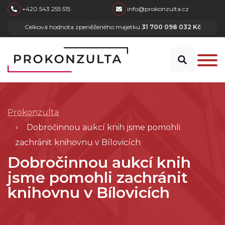
skip to main content
+420 543 255 515
info@prokonzulta.cz
Celková hodnota zpeněženého majetku
31 700 098 032 Kč
Prokonzulta
Dobročinnou aukcí knih jsme pomohli
zachránit knihovnu v Bílovicích
Dobročinnou aukcí knih
jsme pomohli zachránit
knihovnu v Bílovicích