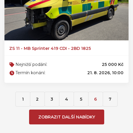
ZS 11 - MB Sprinter 419 CDI - 2BD 1825
Nejnižší podání:
25 000 Kč
Termín konání:
21. 8. 2026, 10:00
1
2
3
4
5
6
7
ZOBRAZIT DALŠÍ NABÍDKY