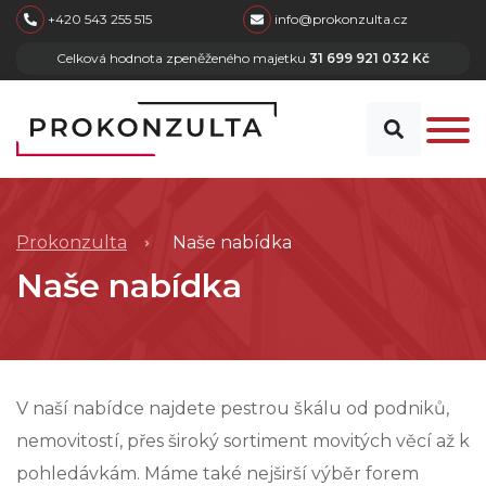
skip to main content
+420 543 255 515
info@prokonzulta.cz
Celková hodnota zpeněženého majetku
31 699 921 032 Kč
Prokonzulta
Naše nabídka
Naše nabídka
V naší nabídce najdete pestrou škálu od podniků,
nemovitostí, přes široký sortiment movitých věcí až k
pohledávkám. Máme také nejširší výběr forem