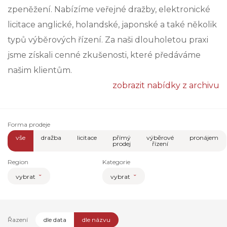
zpeněžení. Nabízíme veřejné dražby, elektronické
licitace anglické, holandské, japonské a také několik
typů výběrových řízení. Za naši dlouholetou praxi
jsme získali cenné zkušenosti, které předáváme
našim klientům.
zobrazit nabídky z archivu
Forma prodeje
vše
dražba
licitace
přímý
výběrové
pronájem
prodej
řízení
Region
Kategorie
vybrat
vybrat
Řazení
dle data
dle názvu