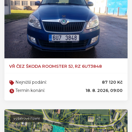
VŘ ČEZ ŠKODA ROOMSTER 5J, RZ 6U73848
Nejnižší podání:
87 120 Kč
Termín konání:
18. 8. 2026, 09:00
výběrové řízení