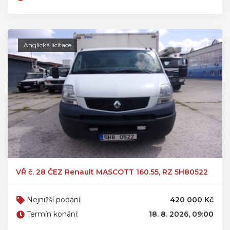
Anglická licitace
VŘ č. 28 ČEZ Renault MASCOTT 160.55, RZ 5H80522
Nejnižší podání:
420 000 Kč
Termín konání:
18. 8. 2026, 09:00