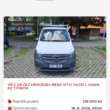
Anglická licitace
VŘ č. 28 ČEZ MERCEDES-BENZ VITO 114CDI L KAWA,
RZ 1TF8016
Nejnižší podání:
216 000 Kč
Termín konání:
18. 8. 2026, 09:00