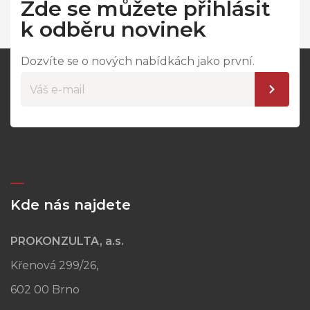
Zde se můžete přihlásit
k odběru novinek
Dozvíte se o nových nabídkách jako první.
Kde nás najdete
PROKONZULTA, a.s.
Křenová 299/26,
602 00 Brno