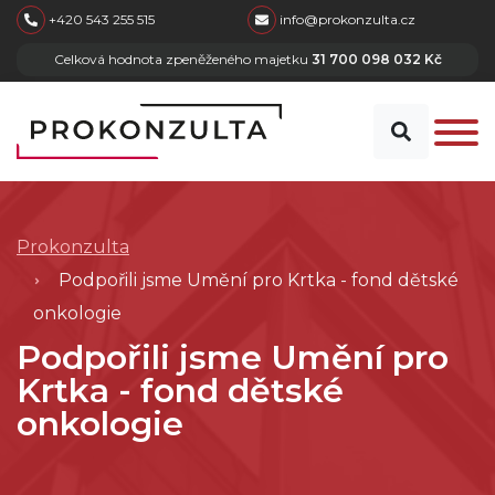
skip to main content
+420 543 255 515
info@prokonzulta.cz
Celková hodnota zpeněženého majetku
31 700 098 032 Kč
Prokonzulta
Podpořili jsme Umění pro Krtka - fond dětské
onkologie
Podpořili jsme Umění pro
Krtka - fond dětské
onkologie