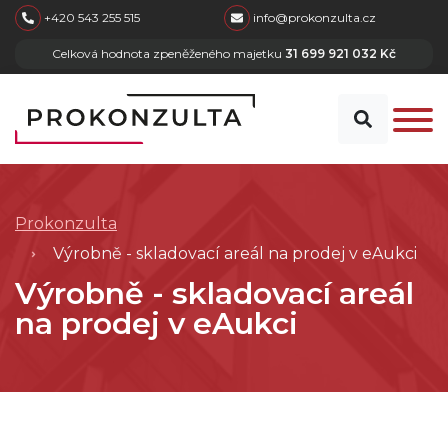
skip to main content
+420 543 255 515
info@prokonzulta.cz
Celková hodnota zpeněženého majetku
31 699 921 032 Kč
Prokonzulta
Výrobně - skladovací areál na prodej v eAukci
Výrobně - skladovací areál
na prodej v eAukci